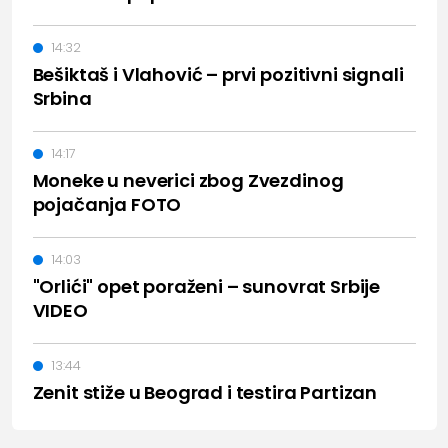
14:32
Bešiktaš i Vlahović – prvi pozitivni signali
Srbina
14:17
Moneke u neverici zbog Zvezdinog
pojačanja FOTO
14:03
"Orlići" opet poraženi – sunovrat Srbije
VIDEO
13:44
Zenit stiže u Beograd i testira Partizan