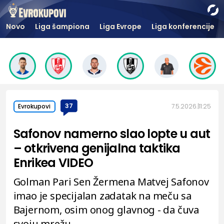
Novo
Liga šampiona
Liga Evrope
Liga konferencije
37
7.5.2026.
11:25
Evrokupovi
Safonov namerno slao lopte u aut
– otkrivena genijalna taktika
Enrikea VIDEO
Golman Pari Sen Žermena Matvej Safonov
imao je specijalan zadatak na meču sa
Bajernom, osim onog glavnog - da čuva
svoju mrežu.