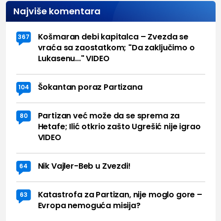
Najviše komentara
Košmaran debi kapitalca – Zvezda se
367
vraća sa zaostatkom; "Da zaključimo o
Lukasenu..." VIDEO
Šokantan poraz Partizana
104
Partizan već može da se sprema za
80
Hetafe; Ilić otkrio zašto Ugrešić nije igrao
VIDEO
Nik Vajler-Beb u Zvezdi!
64
Katastrofa za Partizan, nije moglo gore –
63
Evropa nemoguća misija?