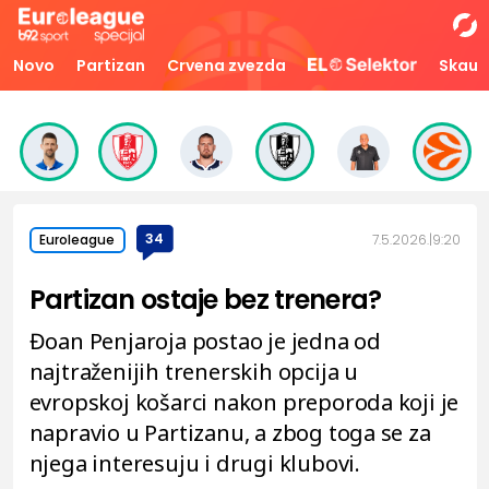
Novo
Partizan
Crvena zvezda
Skaut
34
7.5.2026.
9:20
Euroleague
Partizan ostaje bez trenera?
Đoan Penjaroja postao je jedna od
najtraženijih trenerskih opcija u
evropskoj košarci nakon preporoda koji je
napravio u Partizanu, a zbog toga se za
njega interesuju i drugi klubovi.