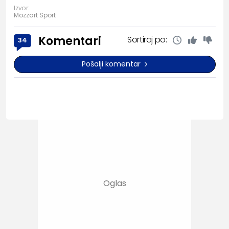
Izvor:
Mozzart Sport
Komentari
Sortiraj po:
34
Pošalji komentar