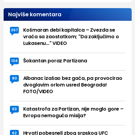
Najviše komentara
Košmaran debi kapitalca – Zvezda se
367
vraća sa zaostatkom; "Da zaključimo o
Lukasenu..." VIDEO
Šokantan poraz Partizana
104
Albanac izašao bez gaća, pa provocirao
80
dvoglavim orlom usred Beograda!
FOTO/VIDEO
Katastrofa za Partizan, nije moglo gore –
63
Evropa nemoguća misija?
Hrvati pobesneli zbog srpskog UFC
62