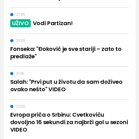
21:35
UŽIVO
Vodi Partizan!
21:30
Fonseka: "Đoković je sve stariji – zato to
predlaže"
21:18
Salah: "Prvi put u životu da sam doživeo
ovako nešto" VIDEO
21:00
Evropa priča o Srbinu: Cvetkoviću
dovoljno 16 sekundi za najbrži gol u sezoni
VIDEO