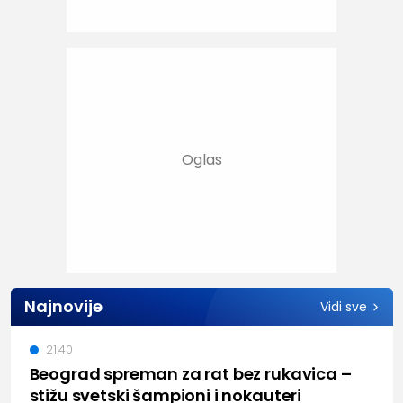
Najnovije
Vidi sve
21:40
Beograd spreman za rat bez rukavica –
stižu svetski šampioni i nokauteri