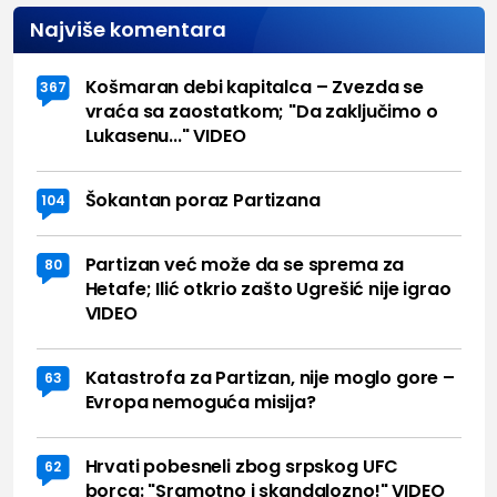
Najviše komentara
Košmaran debi kapitalca – Zvezda se
367
vraća sa zaostatkom; "Da zaključimo o
Lukasenu..." VIDEO
Šokantan poraz Partizana
104
Partizan već može da se sprema za
80
Hetafe; Ilić otkrio zašto Ugrešić nije igrao
VIDEO
Katastrofa za Partizan, nije moglo gore –
63
Evropa nemoguća misija?
Hrvati pobesneli zbog srpskog UFC
62
borca: "Sramotno i skandalozno!" VIDEO