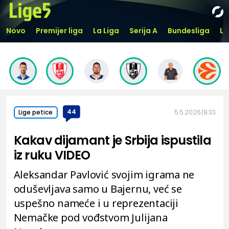
Novo
Premijer liga
La Liga
Serija A
Bundesliga
Li
44
5.5.2026.
9:33
Lige petice
Kakav dijamant je Srbija ispustila
iz ruku VIDEO
Aleksandar Pavlović svojim igrama ne
oduševljava samo u Bajernu, već se
uspešno nameće i u reprezentaciji
Nemačke pod vođstvom Julijana