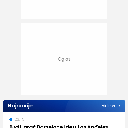
Najnovije
Vidi sve
23:45
Bivši igrač Barselone ide u Los Anđeles