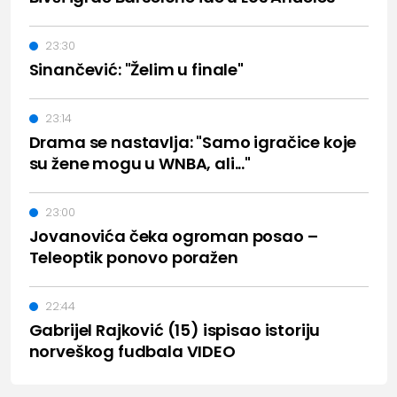
23:30
Sinančević: "Želim u finale"
23:14
Drama se nastavlja: "Samo igračice koje
su žene mogu u WNBA, ali..."
23:00
Jovanovića čeka ogroman posao –
Teleoptik ponovo poražen
22:44
Gabrijel Rajković (15) ispisao istoriju
norveškog fudbala VIDEO