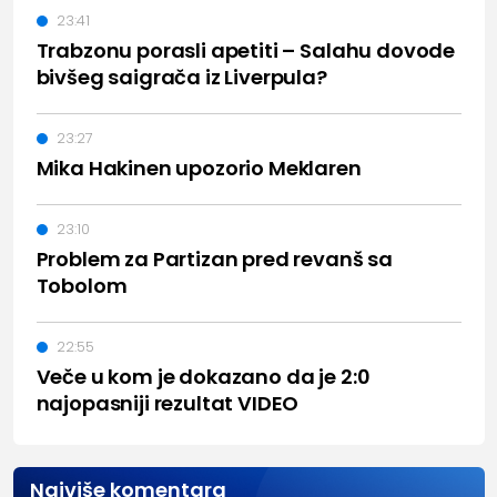
23:41
Trabzonu porasli apetiti – Salahu dovode
bivšeg saigrača iz Liverpula?
23:27
Mika Hakinen upozorio Meklaren
23:10
Problem za Partizan pred revanš sa
Tobolom
22:55
Veče u kom je dokazano da je 2:0
najopasniji rezultat VIDEO
Najviše komentara