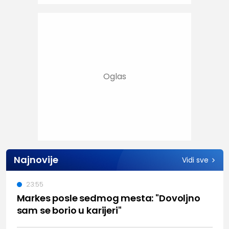
Najnovije
Vidi sve
23:55
Markes posle sedmog mesta: "Dovoljno
sam se borio u karijeri"