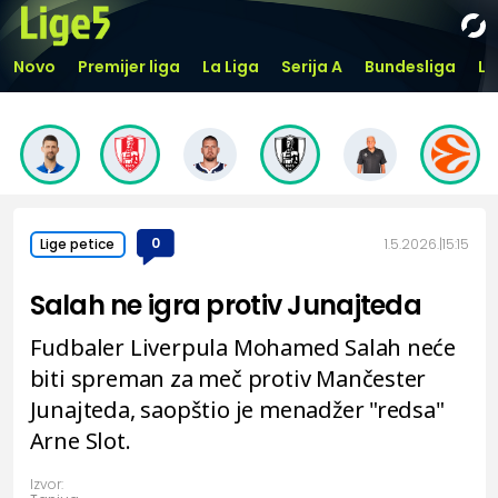
Novo
Premijer liga
La Liga
Serija A
Bundesliga
Li
0
1.5.2026.
15:15
Lige petice
Salah ne igra protiv Junajteda
Fudbaler Liverpula Mohamed Salah neće
biti spreman za meč protiv Mančester
Junajteda, saopštio je menadžer "redsa"
Arne Slot.
Izvor: