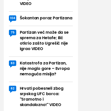
VIDEO
Šokantan poraz Partizana
104
Partizan već može da se
75
sprema za Hetafe; Ilić
otkrio zašto Ugrešić nije
igrao VIDEO
Katastrofa za Partizan,
63
nije moglo gore – Evropa
nemoguća misija?
Hrvati pobesneli zbog
62
srpskog UFC borca:
"Sramotno i
skandalozno!" VIDEO