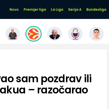
Novo
Premijer liga
La Liga
Serija A
Bundesliga
vao sam pozdrav ili
kakua – razočarao