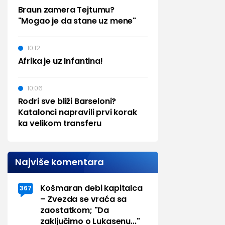
Braun zamera Tejtumu?
"Mogao je da stane uz mene"
10:12
Afrika je uz Infantina!
10:06
Rodri sve bliži Barseloni?
Katalonci napravili prvi korak
ka velikom transferu
Najviše komentara
Košmaran debi kapitalca
367
– Zvezda se vraća sa
zaostatkom; "Da
zaključimo o Lukasenu..."