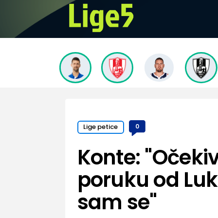
Lige petice
0
Konte: "Očeki
poruku od Lu
sam se"