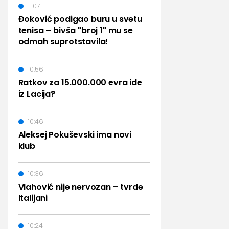
11:07
Đoković podigao buru u svetu
tenisa – bivša "broj 1" mu se
odmah suprotstavila!
10:56
Ratkov za 15.000.000 evra ide
iz Lacija?
10:46
Aleksej Pokuševski ima novi
klub
10:36
Vlahović nije nervozan – tvrde
Italijani
10:24