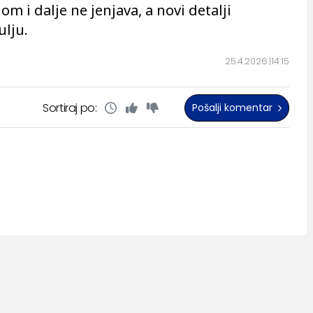
 i dalje ne jenjava, a novi detalji
lju.
25.4.2026.
14:15
Sortiraj po:
Pošalji komentar