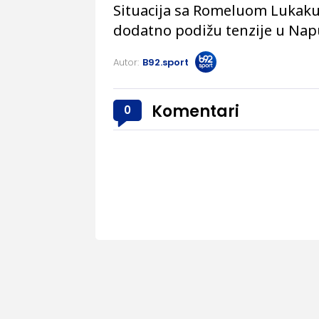
Situacija sa Romeluom Lukakuom
dodatno podižu tenzije u Napu
Autor:
B92.sport
Komentari
0