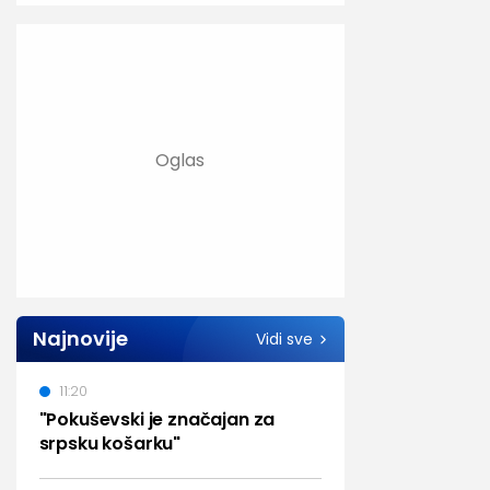
Najnovije
Vidi sve
11:20
"Pokuševski je značajan za
srpsku košarku"