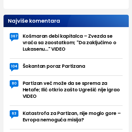
Najviše komentara
Košmaran debi kapitalca – Zvezda se
367
vraća sa zaostatkom; "Da zaključimo o
Lukasenu..." VIDEO
Šokantan poraz Partizana
104
Partizan već može da se sprema za
80
Hetafe; Ilić otkrio zašto Ugrešić nije igrao
VIDEO
Katastrofa za Partizan, nije moglo gore –
63
Evropa nemoguća misija?