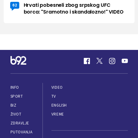
Hrvati pobesneli zbog srpskog UFC
62
borca: "Sramotno i skandalozno!" VIDEO
INFO
VIDEO
SPORT
TV
BIZ
ENGLISH
ŽIVOT
VREME
ZDRAVLJE
PUTOVANJA