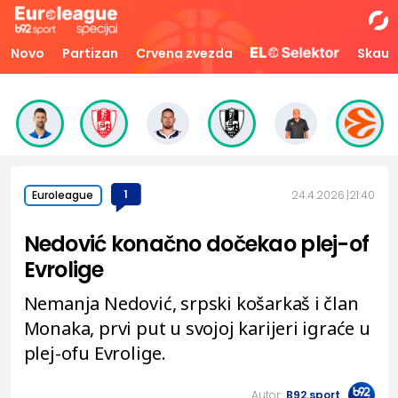
Novo
Partizan
Crvena zvezda
Skaut
1
24.4.2026.
21:40
Euroleague
Nedović konačno dočekao plej-of
Evrolige
Nemanja Nedović, srpski košarkaš i član
Monaka, prvi put u svojoj karijeri igraće u
plej-ofu Evrolige.
Autor:
B92.sport