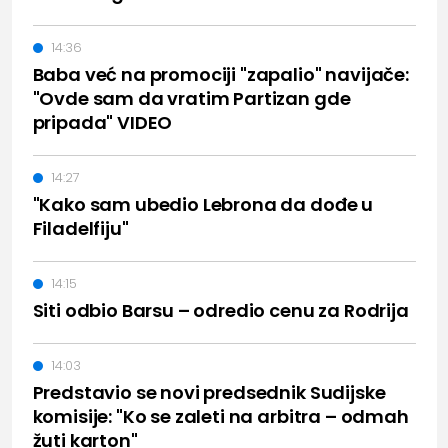
14:36
Baba već na promociji "zapalio" navijače:
"Ovde sam da vratim Partizan gde
pripada" VIDEO
14:27
"Kako sam ubedio Lebrona da dođe u
Filadelfiju"
14:15
Siti odbio Barsu – odredio cenu za Rodrija
14:03
Predstavio se novi predsednik Sudijske
komisije: "Ko se zaleti na arbitra – odmah
žuti karton"