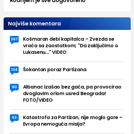
Rodrijem je sve dogovoreno
Najviše komentara
Košmaran debi kapitalca – Zvezda se
367
vraća sa zaostatkom; "Da zaključimo o
Lukasenu..." VIDEO
Šokantan poraz Partizana
104
Albanac izašao bez gaća, pa provocirao
80
dvoglavim orlom usred Beograda!
FOTO/VIDEO
Katastrofa za Partizan, nije moglo gore –
63
Evropa nemoguća misija?