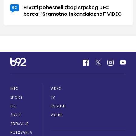
Hrvati pobesneli zbog srpskog UFC
62
borca: "Sramotno i skandalozno!" VIDEO
INFO
VIDEO
SPORT
TV
BIZ
ENGLISH
ŽIVOT
VREME
ZDRAVLJE
PUTOVANJA