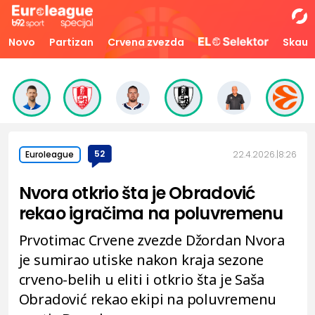
Novo
Partizan
Crvena zvezda
Skaut
52
22.4.2026.
8:26
Euroleague
Nvora otkrio šta je Obradović
rekao igračima na poluvremenu
Prvotimac Crvene zvezde Džordan Nvora
je sumirao utiske nakon kraja sezone
crveno-belih u eliti i otkrio šta je Saša
Obradović rekao ekipi na poluvremenu