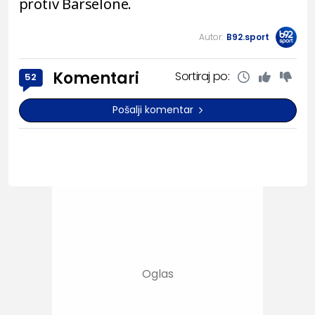
protiv Barselone.
Autor:
B92.sport
Komentari
Sortiraj po:
52
Pošalji komentar