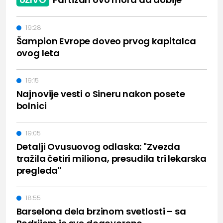
19:28
Šampion Evrope doveo prvog kapitalca
ovog leta
19:15
Najnovije vesti o Sineru nakon posete
bolnici
19:05
Detalji Ovusuovog odlaska: "Zvezda
tražila četiri miliona, presudila tri lekarska
pregleda"
18:55
Barselona dela brzinom svetlosti – sa