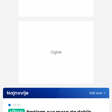
Najnovije
Vidi sve
19:30
UŽIVO
Partizan ovo mora da dobije