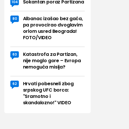
Šokantan poraz Partizana
104
Albanac izašao bez gaća,
80
pa provocirao dvoglavim
orlom usred Beograda!
FOTO/VIDEO
Katastrofa za Partizan,
63
nije moglo gore – Evropa
nemoguća misija?
Hrvati pobesneli zbog
62
srpskog UFC borca:
"Sramotno i
skandalozno!" VIDEO