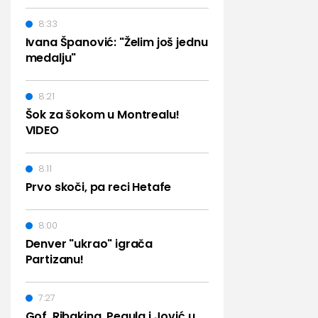
8:33
Ivana Španović: "Želim još jednu
medalju"
8:21
Šok za šokom u Montrealu!
VIDEO
8:11
Prvo skoči, pa reci Hetafe
8:00
Denver "ukrao" igrača
Partizanu!
7:27
Gof, Ribakina, Pegula i Jović u