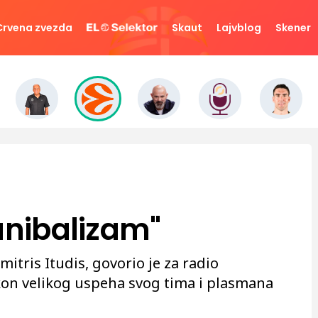
Crvena zvezda
Skaut
Lajvblog
Skener
anibalizam"
mitris Itudis, govorio je za radio
on velikog uspeha svog tima i plasmana