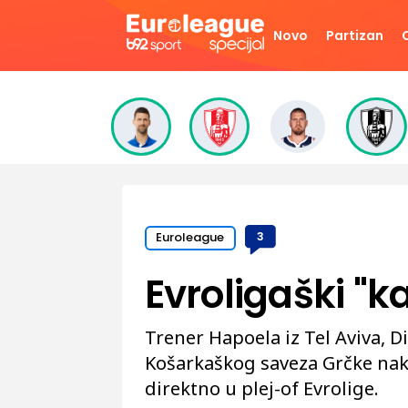
Novo
Partizan
Euroleague
3
Evroligaški "k
Trener Hapoela iz Tel Aviva, Di
Košarkaškog saveza Grčke nak
direktno u plej-of Evrolige.