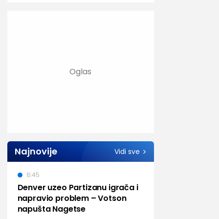
Najnovije
Vidi sve
8:45
Denver uzeo Partizanu igrača i
napravio problem – Votson
napušta Nagetse