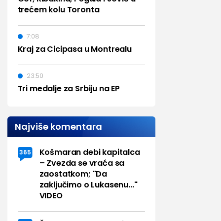
trećem kolu Toronta
7:08
Kraj za Cicipasa u Montrealu
23:50
Tri medalje za Srbiju na EP
Najviše komentara
Košmaran debi kapitalca
365
– Zvezda se vraća sa
zaostatkom; "Da
zaključimo o Lukasenu..."
VIDEO