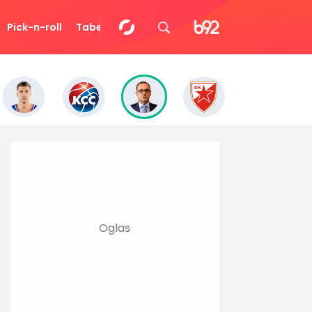
Pick-n-roll
Tabela
Video
Eurocup