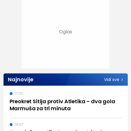
Najnovije
Vidi sve
17:00
Preokret Sitija protiv Atletika – dva gola
Marmuša za tri minuta
16:57