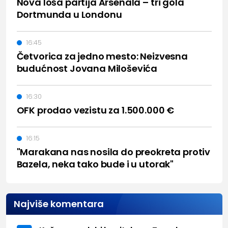
Nova loša partija Arsenala – tri gola
Dortmunda u Londonu
16:45
Četvorica za jedno mesto: Neizvesna
budućnost Jovana Miloševića
16:30
OFK prodao vezistu za 1.500.000 €
16:15
"Marakana nas nosila do preokreta protiv
Bazela, neka tako bude i u utorak"
Najviše komentara