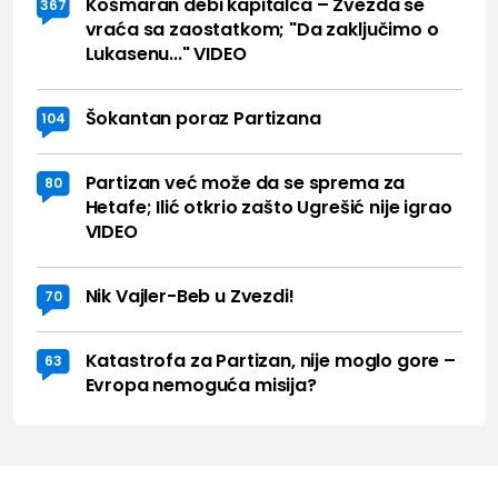
Košmaran debi kapitalca – Zvezda se
367
vraća sa zaostatkom; "Da zaključimo o
Lukasenu..." VIDEO
Šokantan poraz Partizana
104
Partizan već može da se sprema za
80
Hetafe; Ilić otkrio zašto Ugrešić nije igrao
VIDEO
Nik Vajler-Beb u Zvezdi!
70
Katastrofa za Partizan, nije moglo gore –
63
Evropa nemoguća misija?