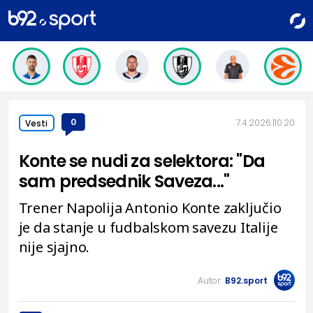
0
7.4.2026.
10:20
Vesti
Konte se nudi za selektora: "Da
sam predsednik Saveza..."
Trener Napolija Antonio Konte zaključio
je da stanje u fudbalskom savezu Italije
nije sjajno.
Autor:
B92.sport