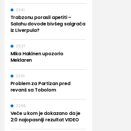
23:41
Trabzonu porasli apetiti –
Salahu dovode bivšeg saigrača
iz Liverpula?
23:27
Mika Hakinen upozorio
Meklaren
23:10
Problem za Partizan pred
revanš sa Tobolom
22:55
Veče u kom je dokazano da je
2:0 najopasniji rezultat VIDEO