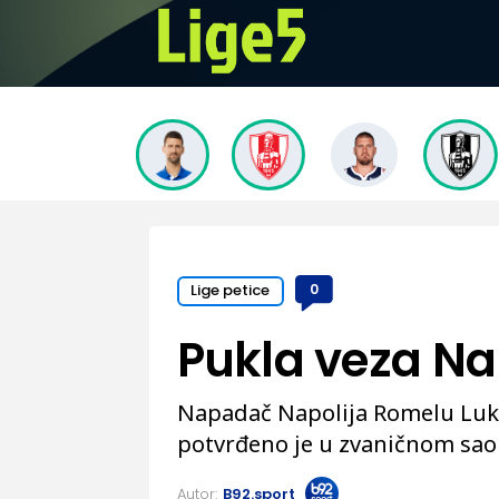
Lige petice
0
Pukla veza Na
Napadač Napolija Romelu Luka
potvrđeno je u zvaničnom sao
Autor:
B92.sport