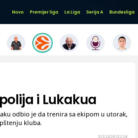
Novo
Premijer liga
La Liga
Serija A
Bundesliga
polija i Lukakua
ku odbio je da trenira sa ekipom u utorak,
pštenju kluba.
31.3.2026.
22:24