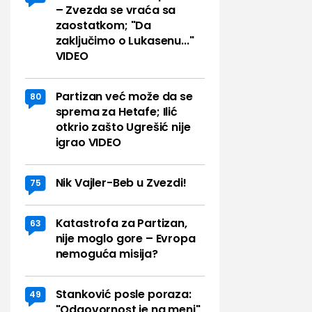
– Zvezda se vraća sa
zaostatkom; "Da
zaključimo o Lukasenu..."
VIDEO
Partizan već može da se
80
sprema za Hetafe; Ilić
otkrio zašto Ugrešić nije
igrao VIDEO
Nik Vajler-Beb u Zvezdi!
75
Katastrofa za Partizan,
63
nije moglo gore – Evropa
nemoguća misija?
Stanković posle poraza:
49
"Odgovornost je na meni"