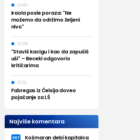
22:40
Iraola posle poraza: "Ne
možemo da održimo željeni
nivo"
22:26
"Staviš kacigu i kao da zapušiš
uši" – Beceki odgovorio
kritičarima
22:12
Fabregas iz Čelsija doveo
pojačanje za LŠ
Najviše komentara
Košmaran debi kapitalca
367