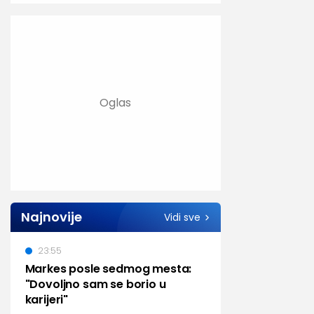
Najnovije
Vidi sve
23:55
Markes posle sedmog mesta:
"Dovoljno sam se borio u
karijeri"