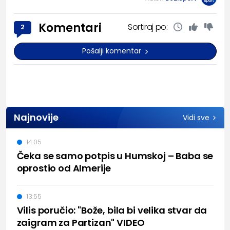
Komentari
Sortiraj po:
2
Pošalji komentar
Najnovije
Vidi sve
14:05
Čeka se samo potpis u Humskoj – Baba se
oprostio od Almerije
13:55
Vilis poručio: "Bože, bila bi velika stvar da
zaigram za Partizan" VIDEO