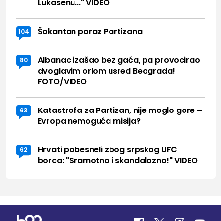
Lukasenu..." VIDEO
Šokantan poraz Partizana
104
Albanac izašao bez gaća, pa provocirao
80
dvoglavim orlom usred Beograda!
FOTO/VIDEO
Katastrofa za Partizan, nije moglo gore –
63
Evropa nemoguća misija?
Hrvati pobesneli zbog srpskog UFC
62
borca: "Sramotno i skandalozno!" VIDEO