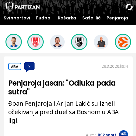
Svi sportovi
Fudbal
Košarka
Saša Ilić
Penjaroja
2
29.3.2026.
16:14
ABA
Penjaroja jasan: "Odluka pada
sutra"
Đoan Penjaroja i Arijan Lakić su izneli
očekivanja pred duel sa Bosnom u ABA
ligi.
Autor:
B92.sport