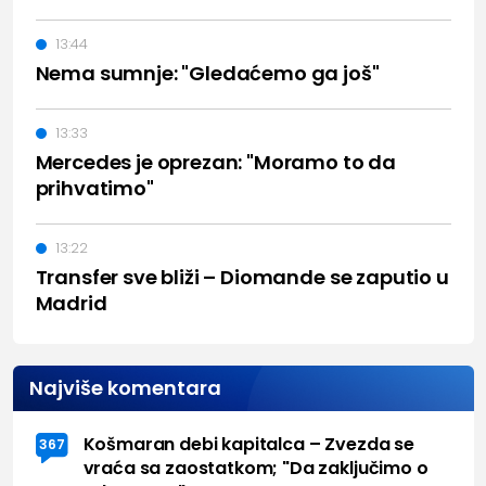
13:44
Nema sumnje: "Gledaćemo ga još"
13:33
Mercedes je oprezan: "Moramo to da
prihvatimo"
13:22
Transfer sve bliži – Diomande se zaputio u
Madrid
Najviše komentara
Košmaran debi kapitalca – Zvezda se
367
vraća sa zaostatkom; "Da zaključimo o