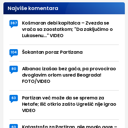
Najviše komentara
Košmaran debi kapitalca – Zvezda se
367
vraća sa zaostatkom; "Da zaključimo o
Lukasenu..." VIDEO
Šokantan poraz Partizana
104
Albanac izašao bez gaća, pa provocirao
80
dvoglavim orlom usred Beograda!
FOTO/VIDEO
Partizan već može da se sprema za
63
Hetafe; Ilić otkrio zašto Ugrešić nije igrao
VIDEO
Katastrofa za Partizan, nije moglo gore –
63