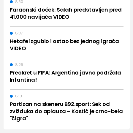
8:50
Faraonski doček: Salah predstavljen pred
41.000 navijača VIDEO
8:37
Hetafe izgubio i ostao bez jednog igrača
VIDEO
8:25
Preokret u FIFA: Argentina javno podržala
Infantina!
8:13
Partizan na skeneru B92.sport: Sek od
zvižduka do aplauza – Kostić je crno-bela
"čigra"