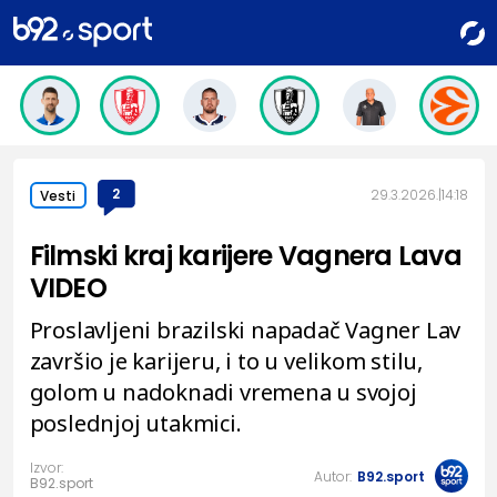
2
29.3.2026.
14:18
Vesti
Filmski kraj karijere Vagnera Lava
VIDEO
Proslavljeni brazilski napadač Vagner Lav
završio je karijeru, i to u velikom stilu,
golom u nadoknadi vremena u svojoj
poslednjoj utakmici.
Izvor:
Autor:
B92.sport
B92.sport