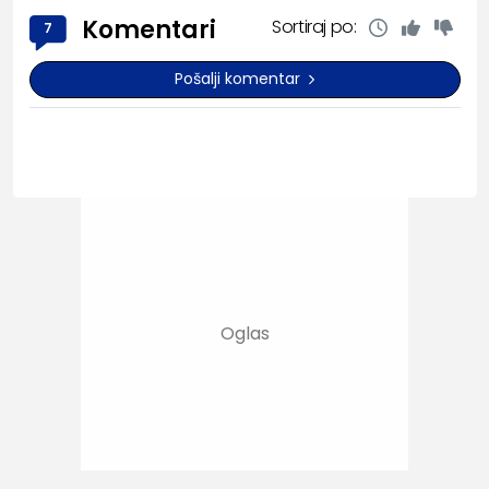
Komentari
Sortiraj po:
7
Pošalji komentar