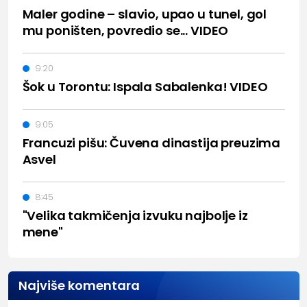
Maler godine – slavio, upao u tunel, gol
mu poništen, povredio se... VIDEO
9:20
Šok u Torontu: Ispala Sabalenka! VIDEO
9:05
Francuzi pišu: Čuvena dinastija preuzima
Asvel
8:45
"Velika takmičenja izvuku najbolje iz
mene"
Najviše komentara