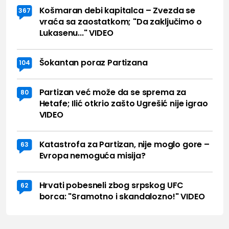
Košmaran debi kapitalca – Zvezda se
367
vraća sa zaostatkom; "Da zaključimo o
Lukasenu..." VIDEO
Šokantan poraz Partizana
104
Partizan već može da se sprema za
80
Hetafe; Ilić otkrio zašto Ugrešić nije igrao
VIDEO
Katastrofa za Partizan, nije moglo gore –
63
Evropa nemoguća misija?
Hrvati pobesneli zbog srpskog UFC
62
borca: "Sramotno i skandalozno!" VIDEO