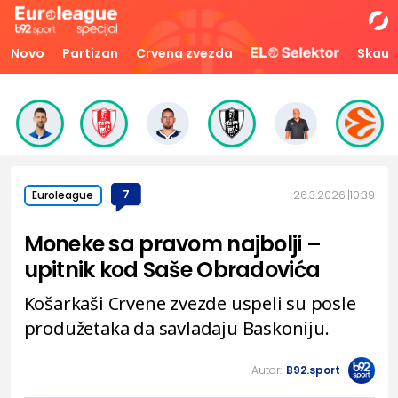
Novo
Partizan
Crvena zvezda
Skaut
7
26.3.2026.
10:39
Euroleague
Moneke sa pravom najbolji –
upitnik kod Saše Obradovića
Košarkaši Crvene zvezde uspeli su posle
produžetaka da savladaju Baskoniju.
Autor:
B92.sport