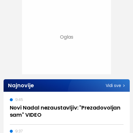
Najnovije
Vidi sve
9:45
Novi Nadal nezaustavljiv: "Prezadovoljan
sam" VIDEO
9:37