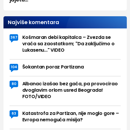
Najviše komentara
Košmaran debi kapitalca – Zvezda se
367
vraća sa zaostatkom; "Da zaključimo o
Lukasenu..." VIDEO
Šokantan poraz Partizana
104
Albanac izašao bez gaća, pa provocirao
80
dvoglavim orlom usred Beograda!
FOTO/VIDEO
Katastrofa za Partizan, nije moglo gore –
63
Evropa nemoguća misija?