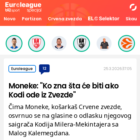
Novo
Partizan
Crvena zvezda
Skaut
12
25.3.2026.
17:05
Euroleague
Moneke: "Ko zna šta će biti ako
Kodi ode iz Zvezde"
Čima Moneke, košarkaš Crvene zvezde,
osvrnuo se na glasine o odlasku njegovog
saigrača Kodija Milera-Mekintajera sa
Malog Kalemegdana.