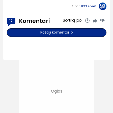
Autor:
B92.sport
Komentari
Sortiraj po:
12
Pošalji komentar