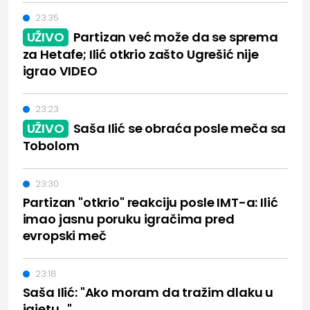
23:35
UŽIVO
Partizan već može da se sprema
za Hetafe; Ilić otkrio zašto Ugrešić nije
igrao VIDEO
23:23
UŽIVO
Saša Ilić se obraća posle meča sa
Tobolom
23:30
Partizan "otkrio" reakciju posle IMT-a: Ilić
imao jasnu poruku igračima pred
evropski meč
23:18
Saša Ilić: "Ako moram da tražim dlaku u
jajetu..."