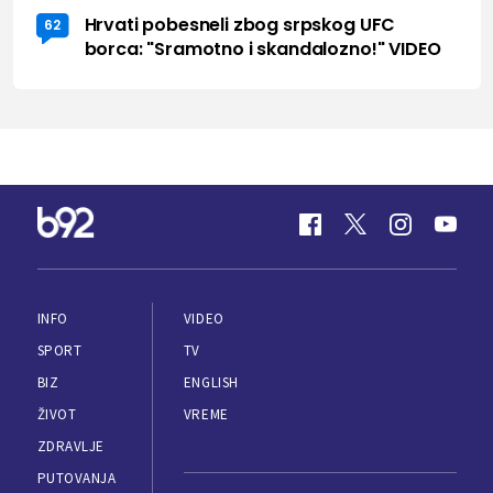
Hrvati pobesneli zbog srpskog UFC
62
borca: "Sramotno i skandalozno!" VIDEO
INFO
VIDEO
SPORT
TV
BIZ
ENGLISH
ŽIVOT
VREME
ZDRAVLJE
PUTOVANJA