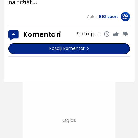
na tržištu.
Autor:
B92.sport
Komentari
Sortiraj po:
4
Pošalji komentar