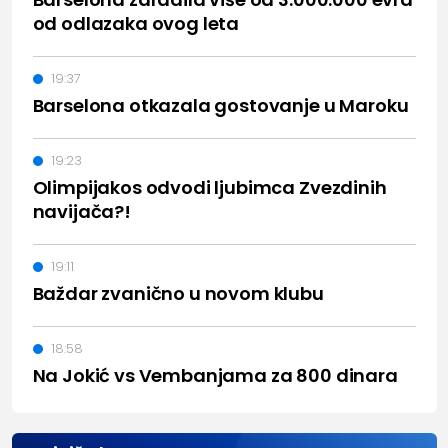
od odlazaka ovog leta
19:37
Barselona otkazala gostovanje u Maroku
19:23
Olimpijakos odvodi ljubimca Zvezdinih
navijača?!
19:11
Baždar zvanično u novom klubu
18:58
Na Jokić vs Vembanjama za 800 dinara