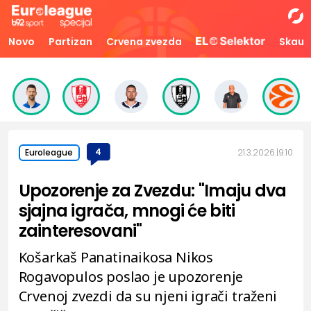
Novo
Partizan
Crvena zvezda
Skaut
4
21.3.2026.
9:10
Euroleague
Upozorenje za Zvezdu: "Imaju dva
sjajna igrača, mnogi će biti
zainteresovani"
Košarkaš Panatinaikosa Nikos
Rogavopulos poslao je upozorenje
Crvenoj zvezdi da su njeni igrači traženi