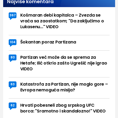
Najviše komentara
Košmaran debi kapitalca – Zvezda se
367
vraća sa zaostatkom; "Da zaključimo o
Lukasenu..." VIDEO
Šokantan poraz Partizana
104
Partizan već može da se sprema za
80
Hetafe; Ilić otkrio zašto Ugrešić nije igrao
VIDEO
Katastrofa za Partizan, nije moglo gore –
63
Evropa nemoguća misija?
Hrvati pobesneli zbog srpskog UFC
62
borca: "Sramotno i skandalozno!" VIDEO