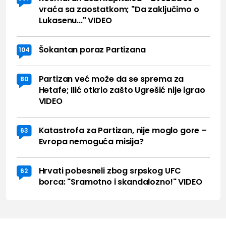
vraća sa zaostatkom; "Da zaključimo o
Lukasenu..." VIDEO
Šokantan poraz Partizana
104
Partizan već može da se sprema za
80
Hetafe; Ilić otkrio zašto Ugrešić nije igrao
VIDEO
Katastrofa za Partizan, nije moglo gore –
63
Evropa nemoguća misija?
Hrvati pobesneli zbog srpskog UFC
62
borca: "Sramotno i skandalozno!" VIDEO