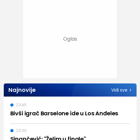
Najnovije
Vidi sve
23:45
Bivši igrač Barselone ide u Los Anđeles
23:30
Sinančević: "Želim u finale"