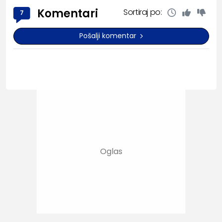
Komentari
Sortiraj po:
7
Pošalji komentar