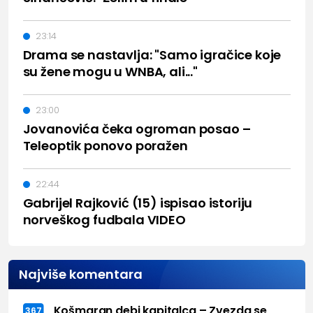
23:14
Drama se nastavlja: "Samo igračice koje
su žene mogu u WNBA, ali..."
23:00
Jovanovića čeka ogroman posao –
Teleoptik ponovo poražen
22:44
Gabrijel Rajković (15) ispisao istoriju
norveškog fudbala VIDEO
Najviše komentara
Košmaran debi kapitalca – Zvezda se
367