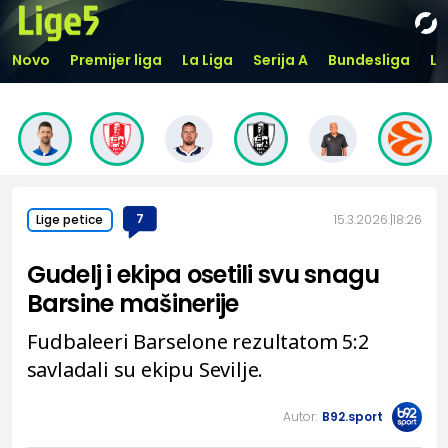
Novo
Premijer liga
La Liga
Serija A
Bundesliga
Li
7
15.3.2026.
18:26
Lige petice
Gudelj i ekipa osetili svu snagu
Barsine mašinerije
Fudbaleeri Barselone rezultatom 5:2
savladali su ekipu Sevilje.
Autor:
B92.sport