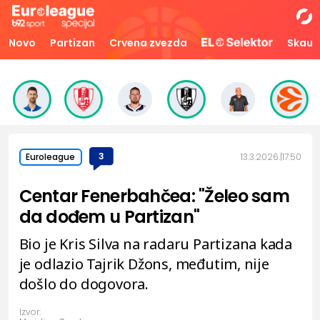
Novo
Partizan
Crvena zvezda
Skaut
3
13.3.2026.
17:50
Euroleague
Centar Fenerbahčea: "Želeo sam
da dođem u Partizan"
Bio je Kris Silva na radaru Partizana kada
je odlazio Tajrik Džons, međutim, nije
došlo do dogovora.
Izvor: