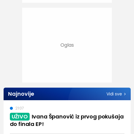
Najnovije
Vidi sve
21:07
UŽIVO
Ivana Španović iz prvog pokušaja
do finala EP!