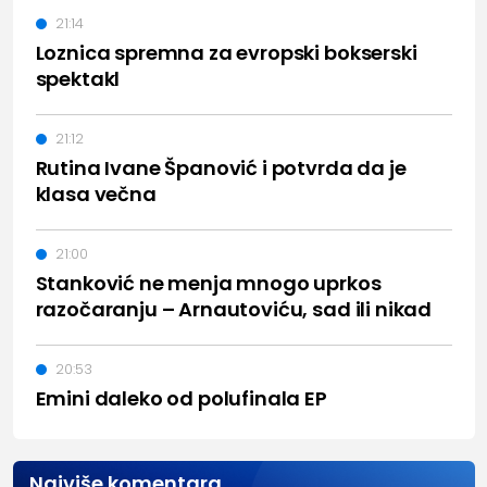
21:14
Loznica spremna za evropski bokserski
spektakl
21:12
Rutina Ivane Španović i potvrda da je
klasa večna
21:00
Stanković ne menja mnogo uprkos
razočaranju – Arnautoviću, sad ili nikad
20:53
Emini daleko od polufinala EP
Najviše komentara