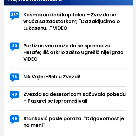
Košmaran debi kapitalca – Zvezda se
367
vraća sa zaostatkom; "Da zaključimo o
Lukasenu..." VIDEO
Partizan već može da se sprema za
80
Hetafe; Ilić otkrio zašto Ugrešić nije igrao
VIDEO
Nik Vajler-Beb u Zvezdi!
76
Zvezda sa desetoricom sačuvala pobedu
49
– Pazarci se ispromašivali
Stanković posle poraza: "Odgovornost je
49
na meni"