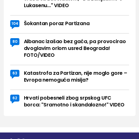
Lukasenu..." VIDEO
Šokantan poraz Partizana
104
Albanac izašao bez gaća, pa provocirao
80
dvoglavim orlom usred Beograda!
FOTO/VIDEO
Katastrofa za Partizan, nije moglo gore –
63
Evropa nemoguća misija?
Hrvati pobesneli zbog srpskog UFC
62
borca: "Sramotno i skandalozno!" VIDEO