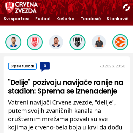
Svi sportovi
Fudbal
Košarka
Teodosić
Stanković
0
7.3.2026.
23:50
Srpski fudbal
"Delije" pozivaju navijače ranije na
stadion: Sprema se iznenađenje
Vatreni navijači Crvene zvezde, "delije",
putem svojih zvaničnih kanala na
društvenim mrežama pozvali su sve
kojima je crveno-bela boja u krvi da dođu