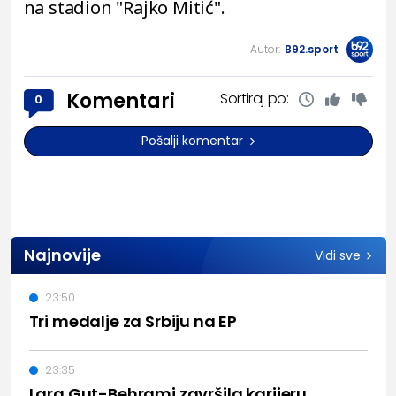
na stadion "Rajko Mitić".
Autor:
B92.sport
Komentari
Sortiraj po:
0
Pošalji komentar
Najnovije
Vidi sve
23:50
Tri medalje za Srbiju na EP
23:35
Lara Gut-Behrami završila karijeru