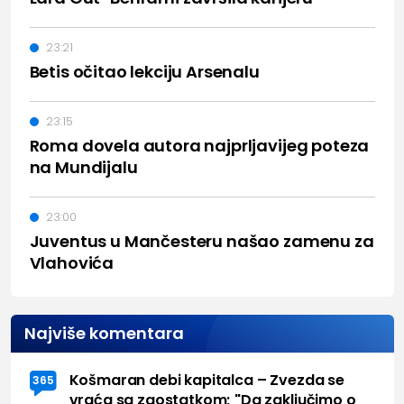
23:21
Betis očitao lekciju Arsenalu
23:15
Roma dovela autora najprljavijeg poteza
na Mundijalu
23:00
Juventus u Mančesteru našao zamenu za
Vlahovića
Najviše komentara
Košmaran debi kapitalca – Zvezda se
365
vraća sa zaostatkom; "Da zaključimo o