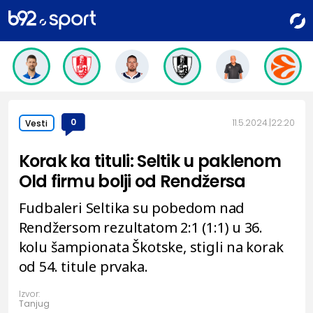
0
11.5.2024.
22:20
Vesti
Korak ka tituli: Seltik u paklenom
Old firmu bolji od Rendžersa
Fudbaleri Seltika su pobedom nad
Rendžersom rezultatom 2:1 (1:1) u 36.
kolu šampionata Škotske, stigli na korak
od 54. titule prvaka.
Izvor:
Tanjug