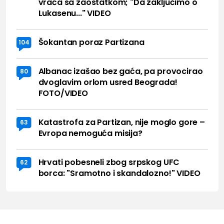
vraća sa zaostatkom; "Da zaključimo o
Lukasenu..." VIDEO
Šokantan poraz Partizana
104
Albanac izašao bez gaća, pa provocirao
80
dvoglavim orlom usred Beograda!
FOTO/VIDEO
Katastrofa za Partizan, nije moglo gore –
63
Evropa nemoguća misija?
Hrvati pobesneli zbog srpskog UFC
62
borca: "Sramotno i skandalozno!" VIDEO