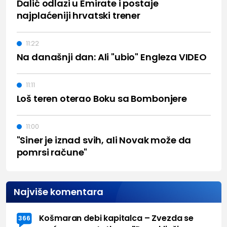
Dalić odlazi u Emirate i postaje
najplaćeniji hrvatski trener
11:22
Na današnji dan: Ali "ubio" Engleza VIDEO
11:11
Loš teren oterao Boku sa Bombonjere
11:00
"Siner je iznad svih, ali Novak može da
pomrsi račune"
Najviše komentara
Košmaran debi kapitalca – Zvezda se
366