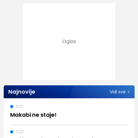
Najnovije
Vidi sve
11:27
Makabi ne staje!
11:22