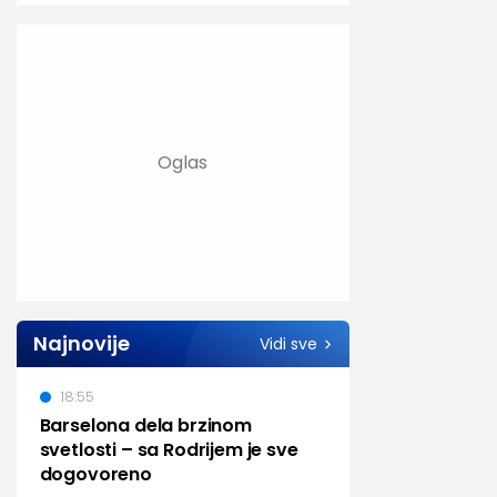
Najnovije
Vidi sve
18:55
Barselona dela brzinom
svetlosti – sa Rodrijem je sve
dogovoreno