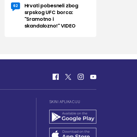
Hrvati pobesneli zbog
62
srpskog UFC borca:
"Sramotno i
skandalozno!" VIDEO
SKINI APLIKACIJU