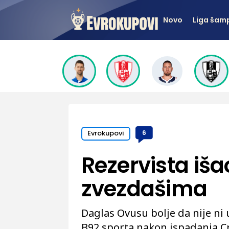
Novo
Liga šam
Evrokupovi
6
Rezervista iša
zvezdašima
Daglas Ovusu bolje da nije ni u
B92.sporta nakon ispadanja Cr