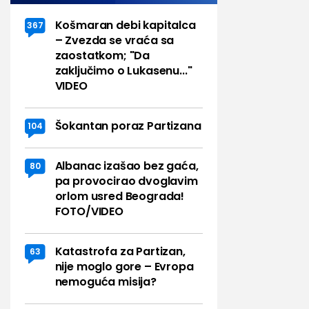
Košmaran debi kapitalca
367
– Zvezda se vraća sa
zaostatkom; "Da
zaključimo o Lukasenu..."
VIDEO
Šokantan poraz Partizana
104
Albanac izašao bez gaća,
80
pa provocirao dvoglavim
orlom usred Beograda!
FOTO/VIDEO
Katastrofa za Partizan,
63
nije moglo gore – Evropa
nemoguća misija?