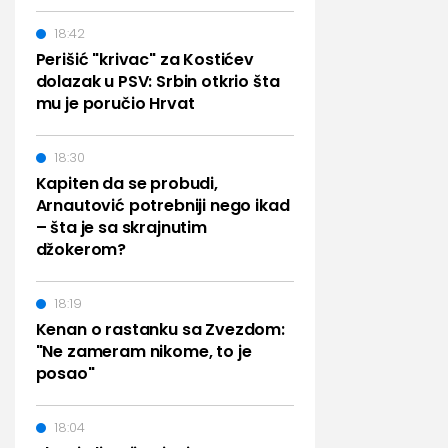
18:42
Perišić "krivac" za Kostićev
dolazak u PSV: Srbin otkrio šta
mu je poručio Hrvat
18:30
Kapiten da se probudi,
Arnautović potrebniji nego ikad
– šta je sa skrajnutim
džokerom?
18:19
Kenan o rastanku sa Zvezdom:
"Ne zameram nikome, to je
posao"
18:04