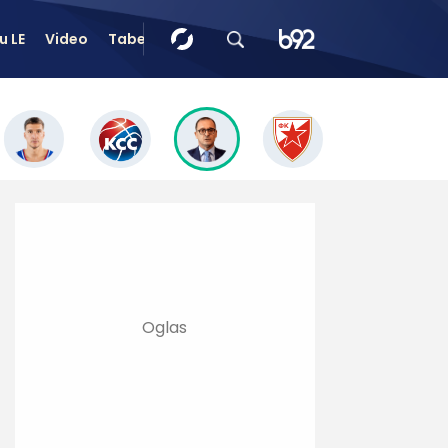
u LE
Video
Tabele
Tip