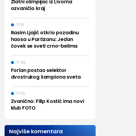
Zlatni olimpijac iz Livorna
ozvaničio kraj
17:51
Rasim Ljajić otkrio pozadinu
haosa u Partizanu: Jedan
čovek se sveti crno-belima
17:38
Forlan postao selektor
dvostrukog šampiona sveta
17:25
Zvanično: Filip Kostić ima novi
klub FOTO
Najviše komentara