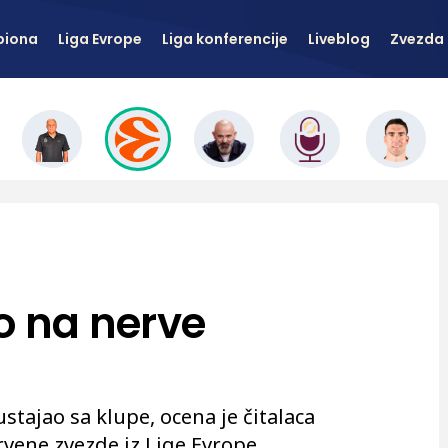
piona
Liga Evrope
Liga konferencije
Liveblog
Zvezda 
o na nerve
stajao sa klupe, ocena je čitalaca
vene zvezde iz Lige Evrope.