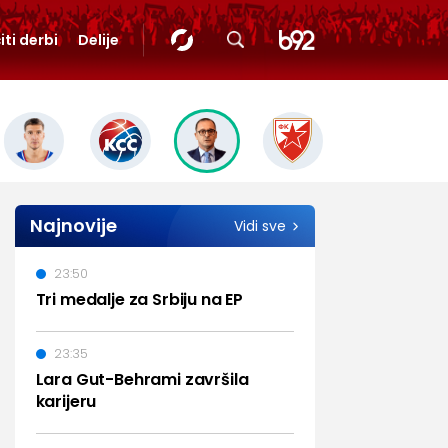
iti derbi
Delije
Najnovije
Vidi sve
23:50
Tri medalje za Srbiju na EP
23:35
Lara Gut-Behrami završila
karijeru