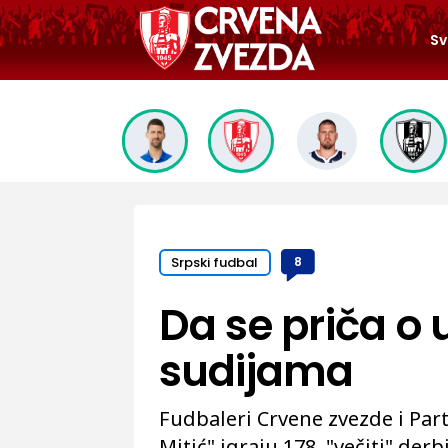
Sv
Srpski fudbal
8
Da se priča o 
sudijama
Fudbaleri Crvene zvezde i Par
Mitić" igraju 178. "večiti" derb