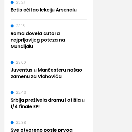
23:21
Betis očitao lekciju Arsenalu
23:15
Roma dovela autora
najprljavijeg poteza na
Mundijalu
23:00
Juventus u Mančesteru našao
zamenu za Vlahovića
22:46
Srbija preživela dramu i otišla u
1/4 finale EP!
22:38
Sve otvoreno posle prvog