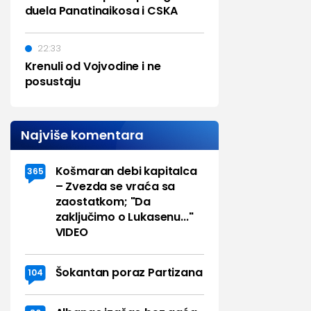
duela Panatinaikosa i CSKA
22:33
Krenuli od Vojvodine i ne
posustaju
Najviše komentara
Košmaran debi kapitalca
365
– Zvezda se vraća sa
zaostatkom; "Da
zaključimo o Lukasenu..."
VIDEO
Šokantan poraz Partizana
104