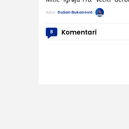
Autor:
Dušan Đukanović
Komentari
8