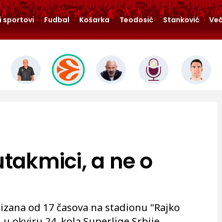
i sportovi
Fudbal
Košarka
Teodosić
Stanković
Več
utakmici, a ne o
tizana od 17 časova na stadionu "Rajko
i u okviru 24. kola Superlige Srbije.