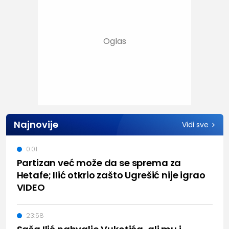
Najnovije
Vidi sve
0:01
Partizan već može da se sprema za
Hetafe; Ilić otkrio zašto Ugrešić nije igrao
VIDEO
23:58