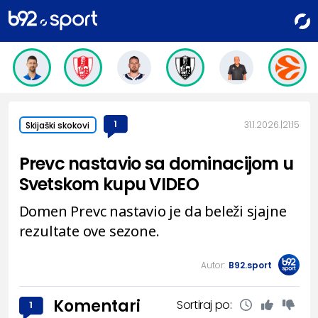
1
31.1.2026.
21:15
Skijaški skokovi
Prevc nastavio sa dominacijom u
Svetskom kupu VIDEO
Domen Prevc nastavio je da beleži sjajne
rezultate ove sezone.
Autor:
B92.sport
Komentari
Sortiraj po:
1