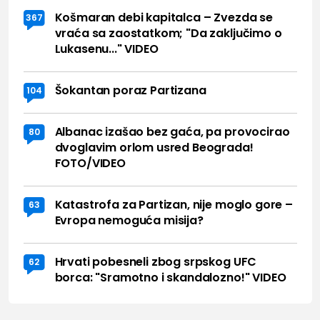
Košmaran debi kapitalca – Zvezda se
367
vraća sa zaostatkom; "Da zaključimo o
Lukasenu..." VIDEO
Šokantan poraz Partizana
104
Albanac izašao bez gaća, pa provocirao
80
dvoglavim orlom usred Beograda!
FOTO/VIDEO
Katastrofa za Partizan, nije moglo gore –
63
Evropa nemoguća misija?
Hrvati pobesneli zbog srpskog UFC
62
borca: "Sramotno i skandalozno!" VIDEO