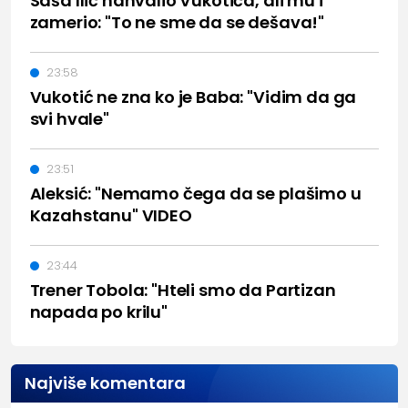
Saša Ilić nahvalio Vukotića, ali mu i
zamerio: "To ne sme da se dešava!"
23:58
Vukotić ne zna ko je Baba: "Vidim da ga
svi hvale"
23:51
Aleksić: "Nemamo čega da se plašimo u
Kazahstanu" VIDEO
23:44
Trener Tobola: "Hteli smo da Partizan
napada po krilu"
Najviše komentara