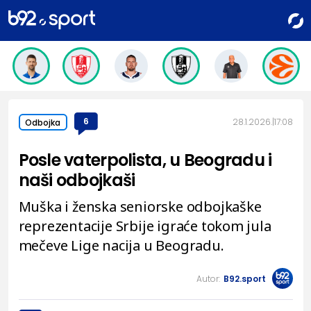
6
28.1.2026.
17:08
Odbojka
Posle vaterpolista, u Beogradu i
naši odbojkaši
Muška i ženska seniorske odbojkaške
reprezentacije Srbije igraće tokom jula
mečeve Lige nacija u Beogradu.
Autor:
B92.sport