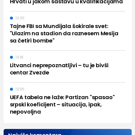
Hrvati u jakom sastavu u kvalifikacijama
13:30
Tajne FBI sa Mundijala šokirale svet:
"Ulazim na stadion da raznesem Mesija
sa četiri bombe"
13:18
Litvanci neprepoznatljivi – tu je bivši
centar Zvezde
13:05
UEFA tabela ne laže: Partizan "spasao"
srpski koeficijent – situacija, ipak,
nepovoljna