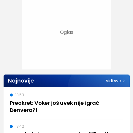
Najnovije
Vidi sve
13:53
Preokret: Voker još uvek nije igrač
Denvera?!
13:42