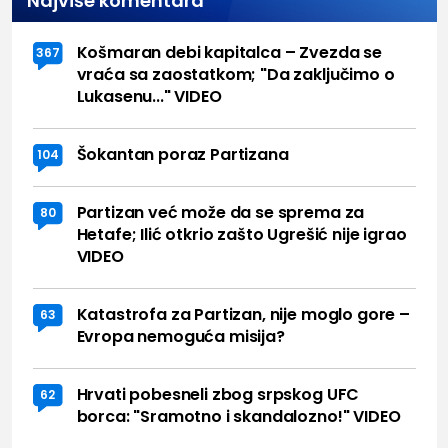
Najviše komentara
Košmaran debi kapitalca – Zvezda se
367
vraća sa zaostatkom; "Da zaključimo o
Lukasenu..." VIDEO
Šokantan poraz Partizana
104
Partizan već može da se sprema za
80
Hetafe; Ilić otkrio zašto Ugrešić nije igrao
VIDEO
Katastrofa za Partizan, nije moglo gore –
63
Evropa nemoguća misija?
Hrvati pobesneli zbog srpskog UFC
62
borca: "Sramotno i skandalozno!" VIDEO