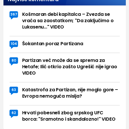
Košmaran debi kapitalca – Zvezda se
367
vraća sa zaostatkom; "Da zaključimo o
Lukasenu..." VIDEO
Šokantan poraz Partizana
104
Partizan već može da se sprema za
80
Hetafe; Ilić otkrio zašto Ugrešić nije igrao
VIDEO
Katastrofa za Partizan, nije moglo gore –
63
Evropa nemoguća misija?
Hrvati pobesneli zbog srpskog UFC
62
borca: "Sramotno i skandalozno!" VIDEO