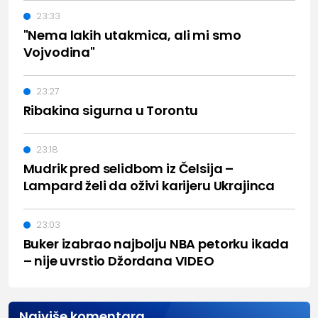
23:33
"Nema lakih utakmica, ali mi smo
Vojvodina"
23:27
Ribakina sigurna u Torontu
23:18
Mudrik pred selidbom iz Čelsija –
Lampard želi da oživi karijeru Ukrajinca
23:03
Buker izabrao najbolju NBA petorku ikada
– nije uvrstio Džordana VIDEO
Najviše komentara