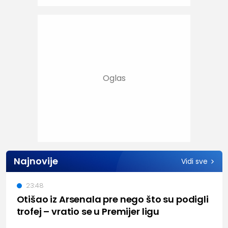
Najnovije
Vidi sve
23:48
Otišao iz Arsenala pre nego što su podigli
trofej – vratio se u Premijer ligu