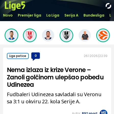
Novo
Premijer liga
La Liga
Serija A
Bundesliga
Li
0
26.1.2026.
22:39
Lige petice
Nema izlaza iz krize Verone –
Zanoli golčinom ulepšao pobedu
Udinezea
Fudbaleri Udinezea savladali su Veronu
sa 3:1 u okviru 22. kola Serije A.
Autor:
B92.sport