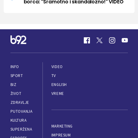
borca: "Sramotno i skandalozno!" VIDEO
INFO
VIDEO
SPORT
TV
BIZ
ENGLISH
ŽIVOT
VREME
ZDRAVLJE
PUTOVANJA
KULTURA
MARKETING
SUPERŽENA
IMPRESUM