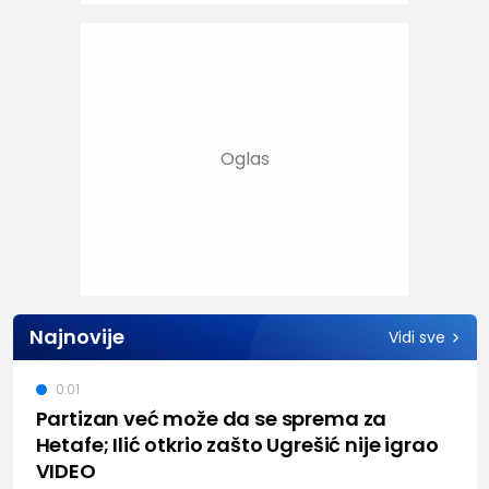
Najnovije
Vidi sve
0:01
Partizan već može da se sprema za
Hetafe; Ilić otkrio zašto Ugrešić nije igrao
VIDEO