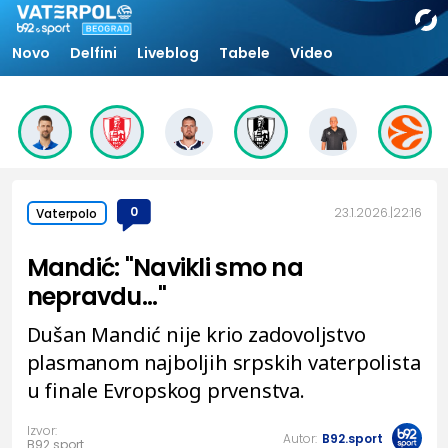
Novo
Delfini
Liveblog
Tabele
Video
0
23.1.2026.
22:16
Vaterpolo
Mandić: "Navikli smo na
nepravdu..."
Dušan Mandić nije krio zadovoljstvo
plasmanom najboljih srpskih vaterpolista
u finale Evropskog prvenstva.
Izvor:
Autor:
B92.sport
B92.sport