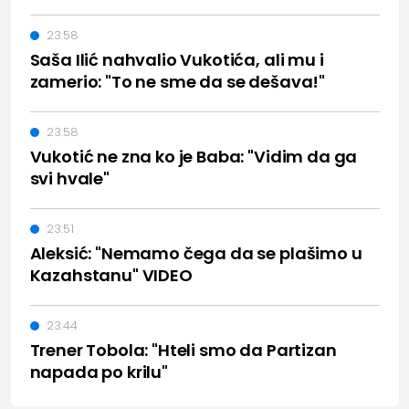
23:58
Saša Ilić nahvalio Vukotića, ali mu i
zamerio: "To ne sme da se dešava!"
23:58
Vukotić ne zna ko je Baba: "Vidim da ga
svi hvale"
23:51
Aleksić: "Nemamo čega da se plašimo u
Kazahstanu" VIDEO
23:44
Trener Tobola: "Hteli smo da Partizan
napada po krilu"