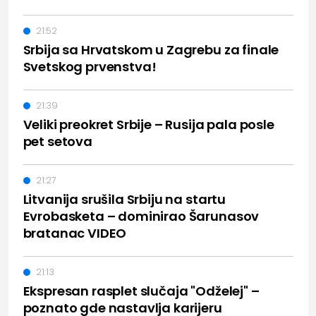
21:52
Srbija sa Hrvatskom u Zagrebu za finale
Svetskog prvenstva!
21:39
Veliki preokret Srbije – Rusija pala posle
pet setova
21:27
Litvanija srušila Srbiju na startu
Evrobasketa – dominirao Šarunasov
bratanac VIDEO
21:13
Ekspresan rasplet slučaja "Odželej" –
poznato gde nastavlja karijeru