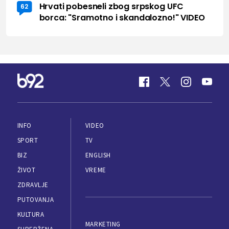
Hrvati pobesneli zbog srpskog UFC
62
borca: "Sramotno i skandalozno!" VIDEO
INFO
VIDEO
SPORT
TV
BIZ
ENGLISH
ŽIVOT
VREME
ZDRAVLJE
PUTOVANJA
KULTURA
MARKETING