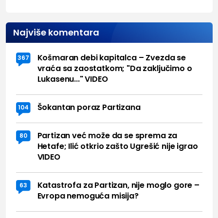
Najviše komentara
Košmaran debi kapitalca – Zvezda se
367
vraća sa zaostatkom; "Da zaključimo o
Lukasenu..." VIDEO
Šokantan poraz Partizana
104
Partizan već može da se sprema za
80
Hetafe; Ilić otkrio zašto Ugrešić nije igrao
VIDEO
Katastrofa za Partizan, nije moglo gore –
63
Evropa nemoguća misija?