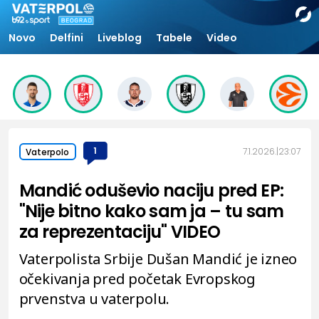
Novo
Delfini
Liveblog
Tabele
Video
1
7.1.2026.
23:07
Vaterpolo
Mandić oduševio naciju pred EP:
"Nije bitno kako sam ja – tu sam
za reprezentaciju" VIDEO
Vaterpolista Srbije Dušan Mandić je izneo
očekivanja pred početak Evropskog
prvenstva u vaterpolu.