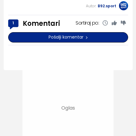
Autor:
B92.sport
Komentari
Sortiraj po:
1
Pošalji komentar