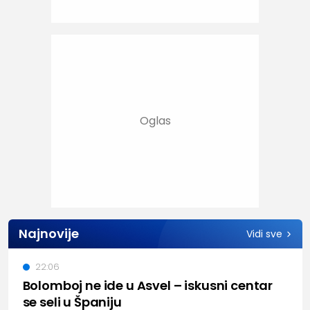
Najnovije
Vidi sve
22:06
Bolomboj ne ide u Asvel – iskusni centar
se seli u Španiju