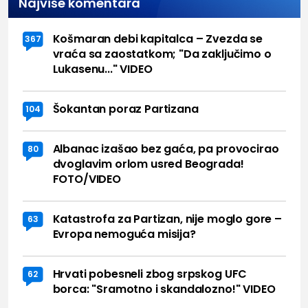
Najviše komentara
Košmaran debi kapitalca – Zvezda se
367
vraća sa zaostatkom; "Da zaključimo o
Lukasenu..." VIDEO
Šokantan poraz Partizana
104
Albanac izašao bez gaća, pa provocirao
80
dvoglavim orlom usred Beograda!
FOTO/VIDEO
Katastrofa za Partizan, nije moglo gore –
63
Evropa nemoguća misija?
Hrvati pobesneli zbog srpskog UFC
62
borca: "Sramotno i skandalozno!" VIDEO