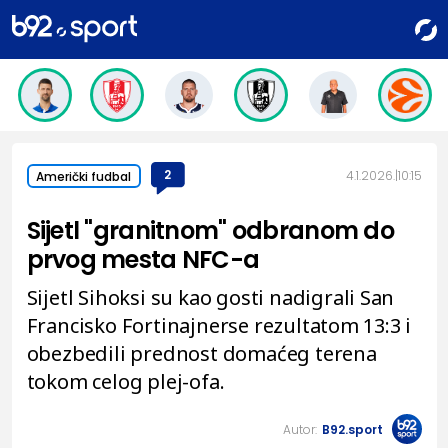
2
4.1.2026.
10:15
Američki fudbal
Sijetl "granitnom" odbranom do
prvog mesta NFC-a
Sijetl Sihoksi su kao gosti nadigrali San
Francisko Fortinajnerse rezultatom 13:3 i
obezbedili prednost domaćeg terena
tokom celog plej-ofa.
Autor:
B92.sport