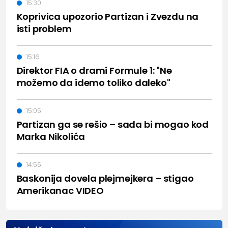
15:30
Koprivica upozorio Partizan i Zvezdu na
isti problem
15:16
Direktor FIA o drami Formule 1: "Ne
možemo da idemo toliko daleko"
15:05
Partizan ga se rešio – sada bi mogao kod
Marka Nikolića
14:55
Baskonija dovela plejmejkera – stigao
Amerikanac VIDEO