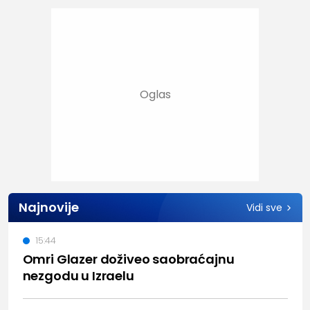
Najnovije
Vidi sve
15:44
Omri Glazer doživeo saobraćajnu
nezgodu u Izraelu