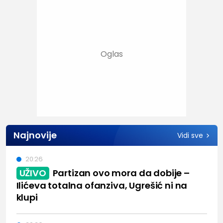
Najnovije
Vidi sve
20:26
UŽIVO
Partizan ovo mora da dobije –
Ilićeva totalna ofanziva, Ugrešić ni na
klupi