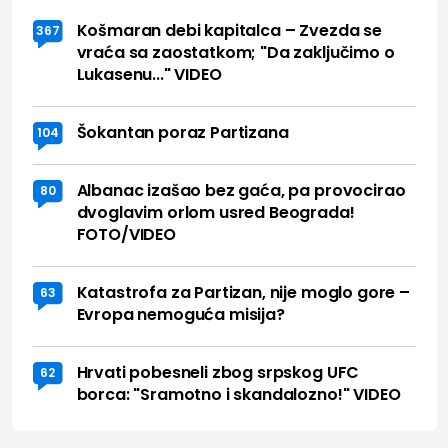
Košmaran debi kapitalca – Zvezda se
367
vraća sa zaostatkom; "Da zaključimo o
Lukasenu..." VIDEO
Šokantan poraz Partizana
104
Albanac izašao bez gaća, pa provocirao
80
dvoglavim orlom usred Beograda!
FOTO/VIDEO
Katastrofa za Partizan, nije moglo gore –
63
Evropa nemoguća misija?
Hrvati pobesneli zbog srpskog UFC
62
borca: "Sramotno i skandalozno!" VIDEO