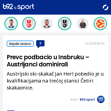
3
3.1.2026.
16:30
Skijaški skokovi
Prevc podbacio u Insbruku –
Austrijanci dominirali
Austrijski ski-skakač Jan Herl pobedio je u
kvalifikacijama na trećoj stanici Četiri
skakaonice.
Autor:
B92.sport