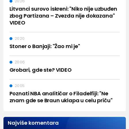
20:26
Litvanci surovo iskreni: "Niko nije uzbuđen
zbog Partizana – Zvezda nije dokazana"
VIDEO
20:20
Stoner o Banjaji: "Žao mi je"
20:06
Grobari, gde ste? VIDEO
20:05
Poznati NBA analitičar o Filadelfiji: "Ne
znam gde se Braun uklapa u celu priču"
Najviše komentara