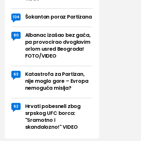
Šokantan poraz Partizana
104
Albanac izašao bez gaća,
80
pa provocirao dvoglavim
orlom usred Beograda!
FOTO/VIDEO
Katastrofa za Partizan,
63
nije moglo gore – Evropa
nemoguća misija?
Hrvati pobesneli zbog
62
srpskog UFC borca:
"Sramotno i
skandalozno!" VIDEO