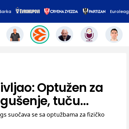
šarka
Eurolea
vljao: Optužen za
, gušenje, tuču...
igs suočava se sa optužbama za fizičko