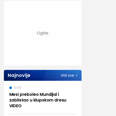
Najnovije
Vidi sve
9:08
Mesi preboleo Mundijal i
zablistao u klupskom dresu
VIDEO