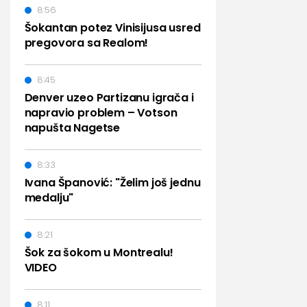
8:56
Šokantan potez Vinisijusa usred
pregovora sa Realom!
8:45
Denver uzeo Partizanu igrača i
napravio problem – Votson
napušta Nagetse
8:33
Ivana Španović: "Želim još jednu
medalju"
8:21
Šok za šokom u Montrealu!
VIDEO
8:11