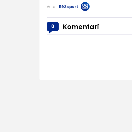
Autor:
B92.sport
Komentari
0