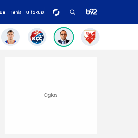
gue
Tenis
U fokusu