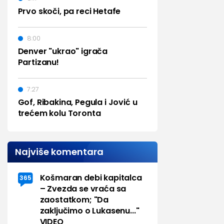
Prvo skoči, pa reci Hetafe
8:00
Denver "ukrao" igrača
Partizanu!
7:27
Gof, Ribakina, Pegula i Jović u
trećem kolu Toronta
Najviše komentara
Košmaran debi kapitalca
365
– Zvezda se vraća sa
zaostatkom; "Da
zaključimo o Lukasenu..."
VIDEO