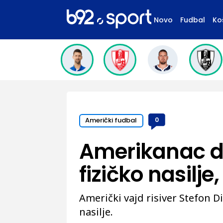
Novo
Fudbal
Ko
Američki fudbal
0
Amerikanac di
fizičko nasilje
Američki vajd risiver Stefon D
nasilje.