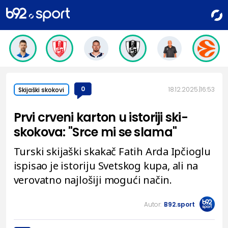
0
18.12.2025.
16:53
Skijaški skokovi
Prvi crveni karton u istoriji ski-
skokova: "Srce mi se slama"
Turski skijaški skakač Fatih Arda Ipčioglu
ispisao je istoriju Svetskog kupa, ali na
verovatno najlošiji mogući način.
Autor:
B92.sport