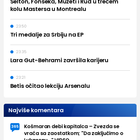
Šelton, Fonseka, Muzeti i Rud u trećem
kolu Mastersa u Montrealu
23:50
Tri medalje za Srbiju na EP
23:35
Lara Gut-Behrami završila karijeru
23:21
Betis očitao lekciju Arsenalu
Najviše komentara
Košmaran debi kapitalca – Zvezda se
365
vraća sa zaostatkom; "Da zaključimo o