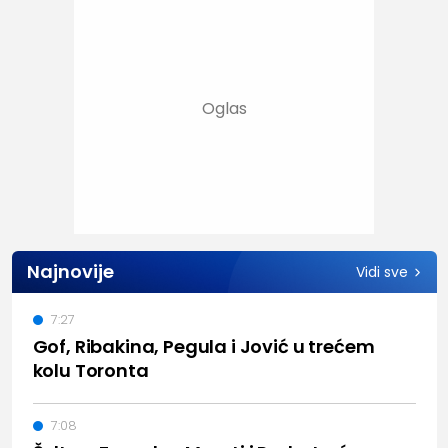
Najnovije
Vidi sve
7:27
Gof, Ribakina, Pegula i Jović u trećem
kolu Toronta
7:08