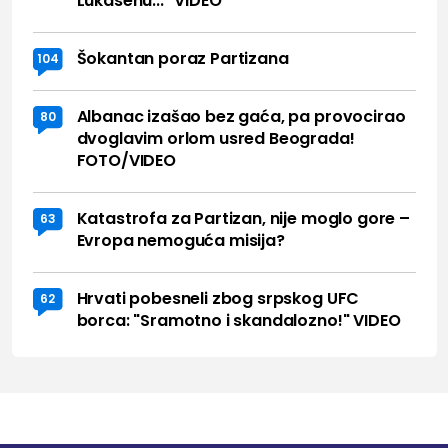
Lukasenu..." VIDEO
Šokantan poraz Partizana
104
Albanac izašao bez gaća, pa provocirao
80
dvoglavim orlom usred Beograda!
FOTO/VIDEO
Katastrofa za Partizan, nije moglo gore –
63
Evropa nemoguća misija?
Hrvati pobesneli zbog srpskog UFC
62
borca: "Sramotno i skandalozno!" VIDEO