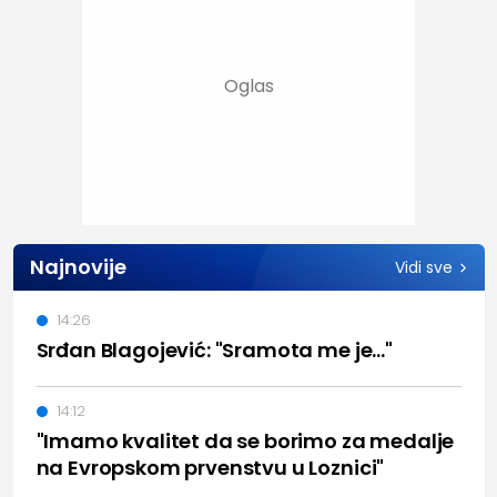
Najnovije
Vidi sve
14:26
Srđan Blagojević: "Sramota me je..."
14:12
"Imamo kvalitet da se borimo za medalje
na Evropskom prvenstvu u Loznici"