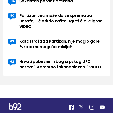
Šokantan poraz Partizana
104
Partizan već može da se sprema za
80
Hetafe; Ilić otkrio zašto Ugrešić nije igrao
VIDEO
Katastrofa za Partizan, nije moglo gore –
63
Evropa nemoguća misija?
Hrvati pobesneli zbog srpskog UFC
62
borca: "Sramotno i skandalozno!" VIDEO