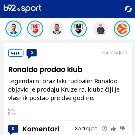
0
30.4.2024.
11:29
Vesti
Ronaldo prodao klub
Legendarni brazilski fudbaler Ronaldo
objavio je prodaju Kruzeira, kluba čiji je
vlasnik postao pre dve godine.
Izvor:
Beta
Komentari
Sortiraj po:
0