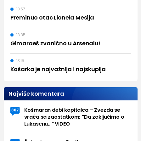
13:57
Preminuo otac Lionela Mesija
13:35
Gimaraeš zvanično u Arsenalu!
13:15
Košarka je najvažnija i najskuplja
Najviše komentara
Košmaran debi kapitalca – Zvezda se
367
vraća sa zaostatkom; "Da zaključimo o
Lukasenu..." VIDEO