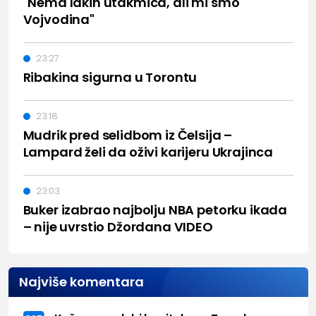
"Nema lakih utakmica, ali mi smo
Vojvodina"
23:27
Ribakina sigurna u Torontu
23:18
Mudrik pred selidbom iz Čelsija –
Lampard želi da oživi karijeru Ukrajinca
23:03
Buker izabrao najbolju NBA petorku ikada
– nije uvrstio Džordana VIDEO
Najviše komentara