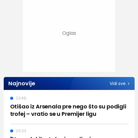
Najnovije
Vidi sve
23:48
Otišao iz Arsenala pre nego što su podigli
trofej – vratio se u Premijer ligu
23:33