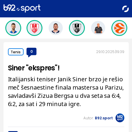
0
29.10.2025.
19:39
Tenis
Siner "ekspres"!
Italijanski teniser Janik Siner brzo je rešio
meč šesnaestine finala mastersa u Parizu,
savladavši Zizua Bergsa u dva seta sa 6:4,
6:2, za sat i 29 minuta igre.
Autor:
B92.sport