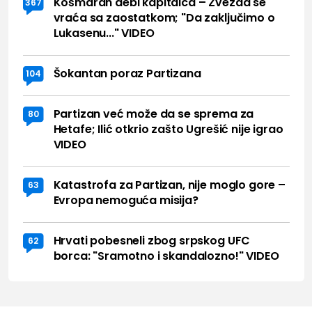
Košmaran debi kapitalca – Zvezda se
367
vraća sa zaostatkom; "Da zaključimo o
Lukasenu..." VIDEO
Šokantan poraz Partizana
104
Partizan već može da se sprema za
80
Hetafe; Ilić otkrio zašto Ugrešić nije igrao
VIDEO
Katastrofa za Partizan, nije moglo gore –
63
Evropa nemoguća misija?
Hrvati pobesneli zbog srpskog UFC
62
borca: "Sramotno i skandalozno!" VIDEO