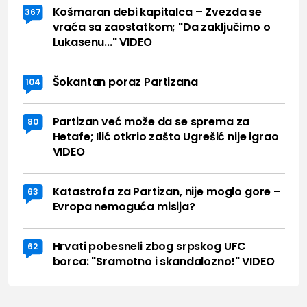
Košmaran debi kapitalca – Zvezda se
367
vraća sa zaostatkom; "Da zaključimo o
Lukasenu..." VIDEO
Šokantan poraz Partizana
104
Partizan već može da se sprema za
80
Hetafe; Ilić otkrio zašto Ugrešić nije igrao
VIDEO
Katastrofa za Partizan, nije moglo gore –
63
Evropa nemoguća misija?
Hrvati pobesneli zbog srpskog UFC
62
borca: "Sramotno i skandalozno!" VIDEO