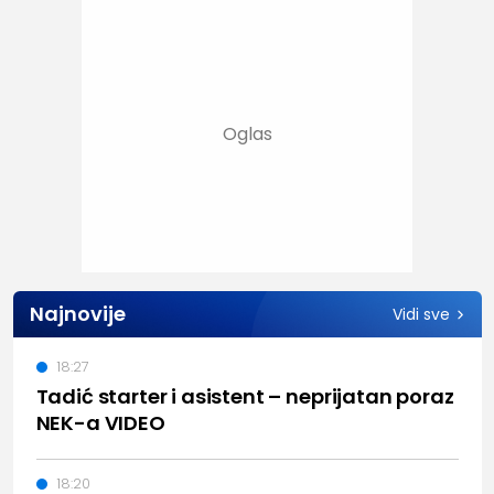
Najnovije
Vidi sve
18:27
Tadić starter i asistent – neprijatan poraz
NEK-a VIDEO
18:20