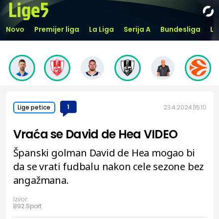
Novo
Premijer liga
La Liga
Serija A
Bundesliga
Li
1
23.4.2024.
15:10
Lige petice
Vraća se David de Hea VIDEO
Španski golman David de Hea mogao bi
da se vrati fudbalu nakon cele sezone bez
angažmana.
Izvor:
B92.Sport