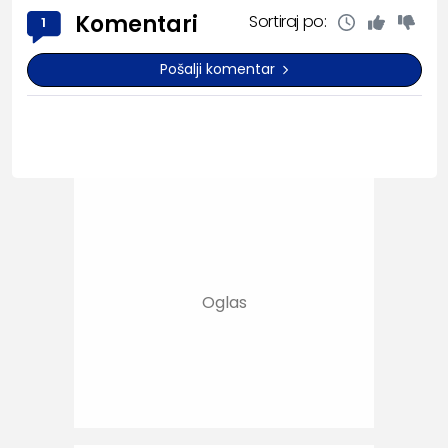
Komentari
Sortiraj po:
1
Pošalji komentar