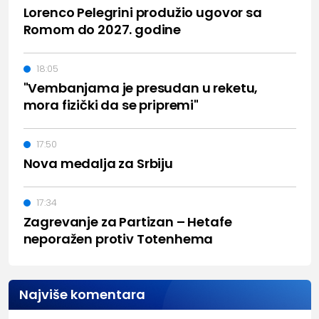
Lorenco Pelegrini produžio ugovor sa
Romom do 2027. godine
18:05
"Vembanjama je presudan u reketu,
mora fizički da se pripremi"
17:50
Nova medalja za Srbiju
17:34
Zagrevanje za Partizan – Hetafe
neporažen protiv Totenhema
Najviše komentara