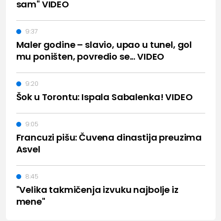
sam" VIDEO
9:37
Maler godine – slavio, upao u tunel, gol
mu poništen, povredio se... VIDEO
9:20
Šok u Torontu: Ispala Sabalenka! VIDEO
9:05
Francuzi pišu: Čuvena dinastija preuzima
Asvel
8:45
"Velika takmičenja izvuku najbolje iz
mene"