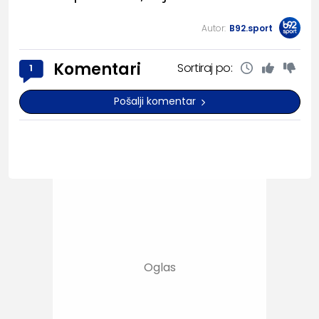
Autor:
B92.sport
Komentari
Sortiraj po:
1
Pošalji komentar