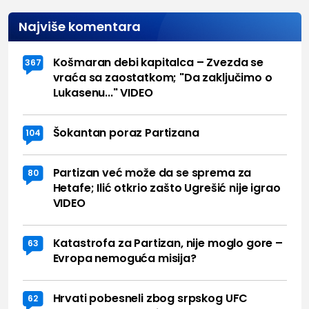
Najviše komentara
Košmaran debi kapitalca – Zvezda se
367
vraća sa zaostatkom; "Da zaključimo o
Lukasenu..." VIDEO
Šokantan poraz Partizana
104
Partizan već može da se sprema za
80
Hetafe; Ilić otkrio zašto Ugrešić nije igrao
VIDEO
Katastrofa za Partizan, nije moglo gore –
63
Evropa nemoguća misija?
Hrvati pobesneli zbog srpskog UFC
62