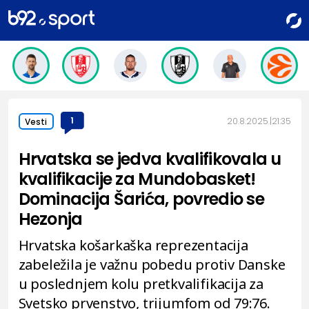
1
20.8.2025.
21:35
Vesti
Hrvatska se jedva kvalifikovala u
kvalifikacije za Mundobasket!
Dominacija Šarića, povredio se
Hezonja
Hrvatska košarkaška reprezentacija
zabeležila je važnu pobedu protiv Danske
u poslednjem kolu pretkvalifikacija za
Svetsko prvenstvo, trijumfom od 79:76.