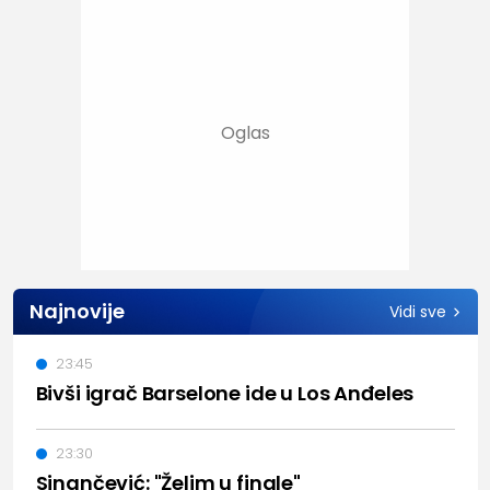
Najnovije
Vidi sve
23:45
Bivši igrač Barselone ide u Los Anđeles
23:30
Sinančević: "Želim u finale"