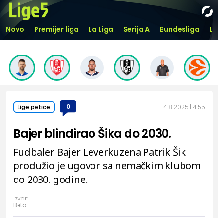
Novo
Premijer liga
La Liga
Serija A
Bundesliga
Li
0
4.8.2025.
14:55
Lige petice
Bajer blindirao Šika do 2030.
Fudbaler Bajer Leverkuzena Patrik Šik
produžio je ugovor sa nemačkim klubom
do 2030. godine.
Izvor:
Beta