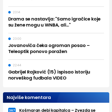
23:14
Drama se nastavlja: "Samo igračice koje
su žene mogu u WNBA, ali..."
23:00
Jovanovića čeka ogroman posao –
Teleoptik ponovo poražen
22:44
Gabrijel Rajković (15) ispisao istoriju
norveškog fudbala VIDEO
Najviše komentara
Košmaran debi kapitalca – Zvezda se
367