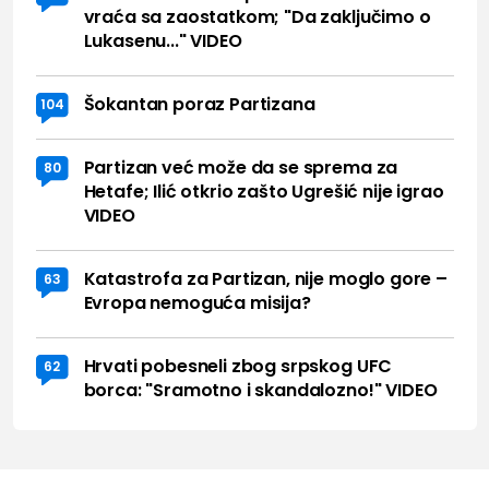
vraća sa zaostatkom; "Da zaključimo o
Lukasenu..." VIDEO
Šokantan poraz Partizana
104
Partizan već može da se sprema za
80
Hetafe; Ilić otkrio zašto Ugrešić nije igrao
VIDEO
Katastrofa za Partizan, nije moglo gore –
63
Evropa nemoguća misija?
Hrvati pobesneli zbog srpskog UFC
62
borca: "Sramotno i skandalozno!" VIDEO