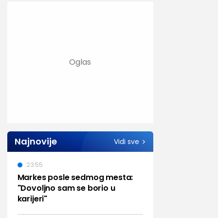
Najnovije
Vidi sve
23:55
Markes posle sedmog mesta:
"Dovoljno sam se borio u
karijeri"