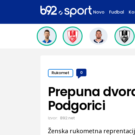
Novo
Fudbal
Ko
Rukomet
0
Prepuna dvora
Podgorici
Izvor:
B92.net
Ženska rukometna reprentacija