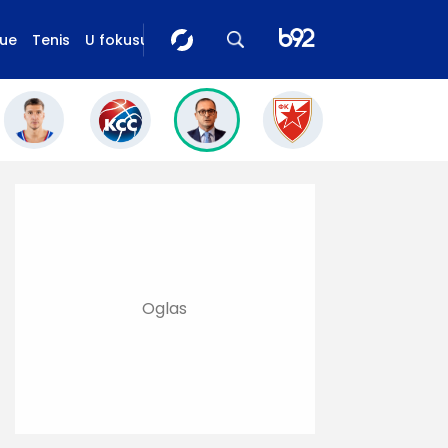
gue
Tenis
U fokusu