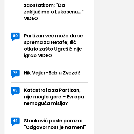
zaostatkom; "Da
zaključimo o Lukasenu..."
VIDEO
Partizan već može da se
80
sprema za Hetafe; Ilić
otkrio zašto Ugrešić nije
igrao VIDEO
Nik Vajler-Beb u Zvezdi!
75
Katastrofa za Partizan,
63
nije moglo gore – Evropa
nemoguća misija?
Stanković posle poraza:
49
"Odgovornost je na meni"