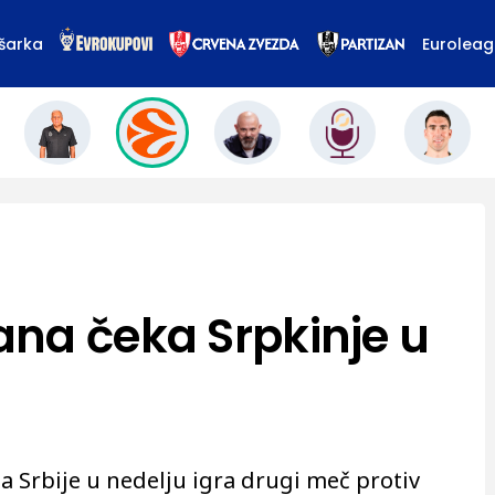
šarka
Eurolea
na čeka Srpkinje u
 Srbije u nedelju igra drugi meč protiv