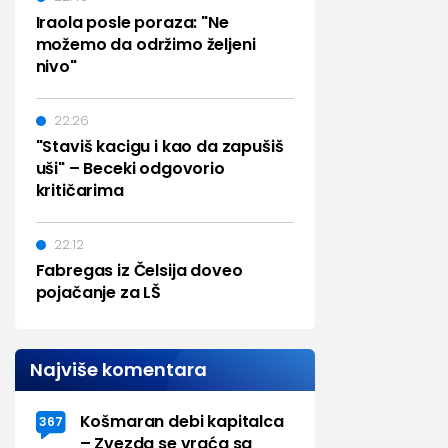
Iraola posle poraza: "Ne
možemo da održimo željeni
nivo"
22:26
"Staviš kacigu i kao da zapušiš
uši" – Beceki odgovorio
kritičarima
22:12
Fabregas iz Čelsija doveo
pojačanje za LŠ
Najviše komentara
Košmaran debi kapitalca
367
– Zvezda se vraća sa