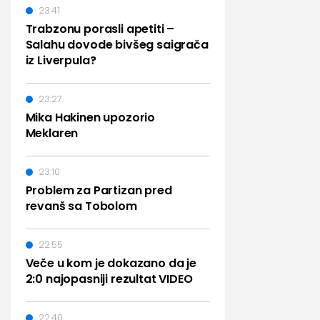
23:41
Trabzonu porasli apetiti –
Salahu dovode bivšeg saigrača
iz Liverpula?
23:27
Mika Hakinen upozorio
Meklaren
23:10
Problem za Partizan pred
revanš sa Tobolom
22:55
Veče u kom je dokazano da je
2:0 najopasniji rezultat VIDEO
22:40