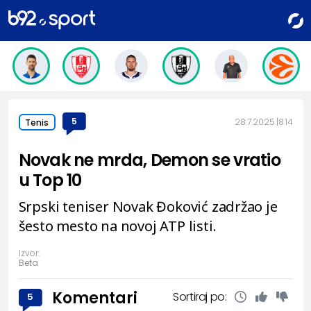
5
28.7.2025.
8:14
Tenis
Novak ne mrda, Demon se vratio
u Top 10
Srpski teniser Novak Đoković zadržao je
šesto mesto na novoj ATP listi.
Izvor:
Beta
Komentari
Sortiraj po:
5