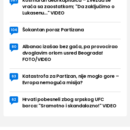
Košmaran debi kapitalca – Zvezda se
367
vraća sa zaostatkom; "Da zaključimo o
Lukasenu..." VIDEO
Šokantan poraz Partizana
104
Albanac izašao bez gaća, pa provocirao
80
dvoglavim orlom usred Beograda!
FOTO/VIDEO
Katastrofa za Partizan, nije moglo gore –
63
Evropa nemoguća misija?
Hrvati pobesneli zbog srpskog UFC
62
borca: "Sramotno i skandalozno!" VIDEO