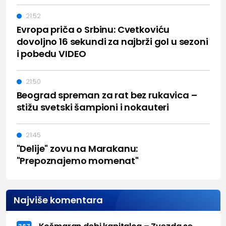
21:52
Evropa priča o Srbinu: Cvetkoviću
dovoljno 16 sekundi za najbrži gol u sezoni
i pobedu VIDEO
21:50
Beograd spreman za rat bez rukavica –
stižu svetski šampioni i nokauteri
21:45
"Delije" zovu na Marakanu:
"Prepoznajemo momenat"
Najviše komentara