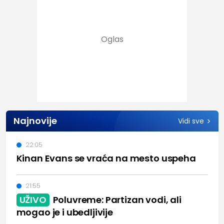
Najnovije
Vidi sve
22:05
Kinan Evans se vraća na mesto uspeha
21:55
UŽIVO
Poluvreme: Partizan vodi, ali
mogao je i ubedljivije