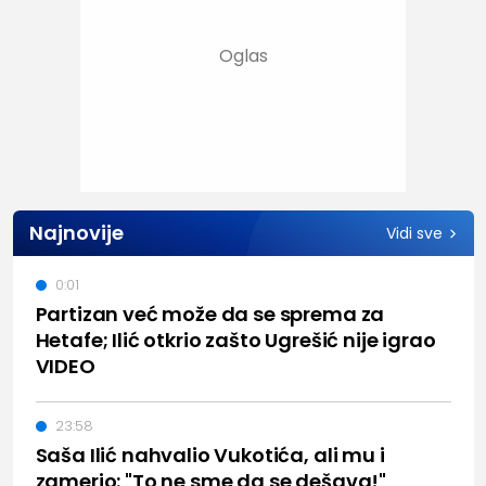
Najnovije
Vidi sve
0:01
Partizan već može da se sprema za
Hetafe; Ilić otkrio zašto Ugrešić nije igrao
VIDEO
23:58
Saša Ilić nahvalio Vukotića, ali mu i
zamerio: "To ne sme da se dešava!"