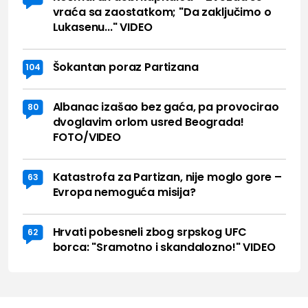
vraća sa zaostatkom; "Da zaključimo o
Lukasenu..." VIDEO
Šokantan poraz Partizana
104
Albanac izašao bez gaća, pa provocirao
80
dvoglavim orlom usred Beograda!
FOTO/VIDEO
Katastrofa za Partizan, nije moglo gore –
63
Evropa nemoguća misija?
Hrvati pobesneli zbog srpskog UFC
62
borca: "Sramotno i skandalozno!" VIDEO