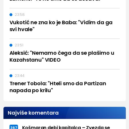
23:58
Vukotić ne zna ko je Baba: "Vidim da ga
svi hvale"
23:51
Aleksić: "Nemamo čega da se plašimo u
Kazahstanu" VIDEO
23:44
Trener Tobola: "Hteli smo da Partizan
napada po krilu"
Najviše komentara
Košmaran debi kapitalca – Zvezda se
367