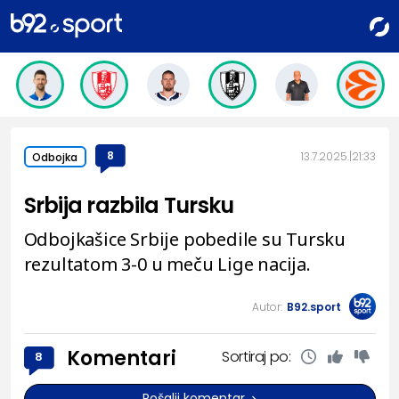
8
13.7.2025.
21:33
Odbojka
Srbija razbila Tursku
Odbojkašice Srbije pobedile su Tursku
rezultatom 3-0 u meču Lige nacija.
Autor:
B92.sport
Komentari
Sortiraj po:
8
Pošalji komentar