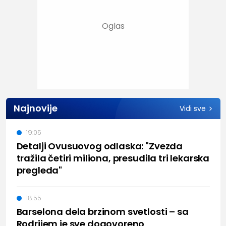
Najnovije
Vidi sve
19:05
Detalji Ovusuovog odlaska: "Zvezda
tražila četiri miliona, presudila tri lekarska
pregleda"
18:55
Barselona dela brzinom svetlosti – sa
Rodrijem je sve dogovoreno