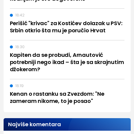
18:42
Perišić "krivac" za Kostićev dolazak u PSV:
Srbin otkrio šta mu je poručio Hrvat
18:30
Kapiten da se probudi, Arnautović
potrebniji nego ikad – šta je sa skrajnutim
džokerom?
18:19
Kenan o rastanku sa Zvezdom: "Ne
zameram nikome, to je posao"
Najviše komentara