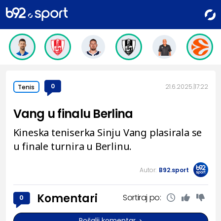
0
21.6.2025.
17:22
Tenis
Vang u finalu Berlina
Kineska teniserka Sinju Vang plasirala se
u finale turnira u Berlinu.
Autor:
B92.sport
Komentari
Sortiraj po:
0
Pošalji komentar