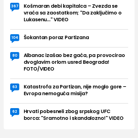
Košmaran debi kapitalca – Zvezda se
367
vraća sa zaostatkom; "Da zaključimo o
Lukasenu..." VIDEO
Šokantan poraz Partizana
104
Albanac izašao bez gaća, pa provocirao
80
dvoglavim orlom usred Beograda!
FOTO/VIDEO
Katastrofa za Partizan, nije moglo gore –
63
Evropa nemoguća misija?
Hrvati pobesneli zbog srpskog UFC
62
borca: "Sramotno i skandalozno!" VIDEO