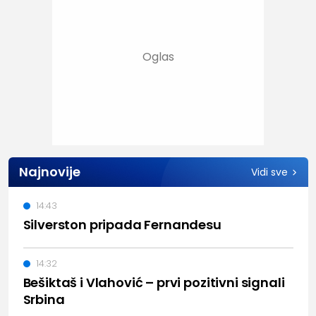
Najnovije
Vidi sve
14:43
Silverston pripada Fernandesu
14:32
Bešiktaš i Vlahović – prvi pozitivni signali
Srbina