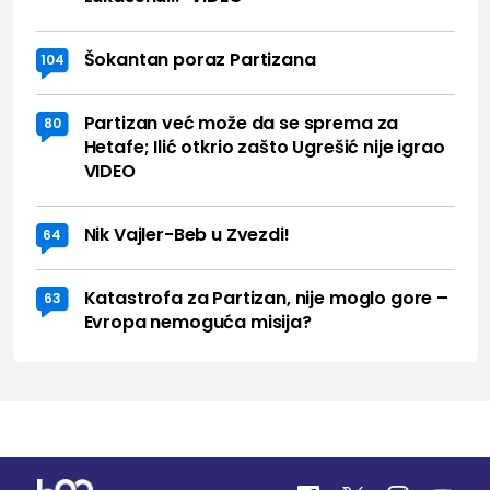
Šokantan poraz Partizana
104
Partizan već može da se sprema za
80
Hetafe; Ilić otkrio zašto Ugrešić nije igrao
VIDEO
Nik Vajler-Beb u Zvezdi!
64
Katastrofa za Partizan, nije moglo gore –
63
Evropa nemoguća misija?