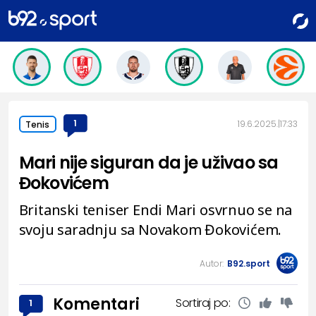
1
19.6.2025.
17:33
Tenis
Mari nije siguran da je uživao sa
Đokovićem
Britanski teniser Endi Mari osvrnuo se na
svoju saradnju sa Novakom Đokovićem.
Autor:
B92.sport
Komentari
Sortiraj po:
1