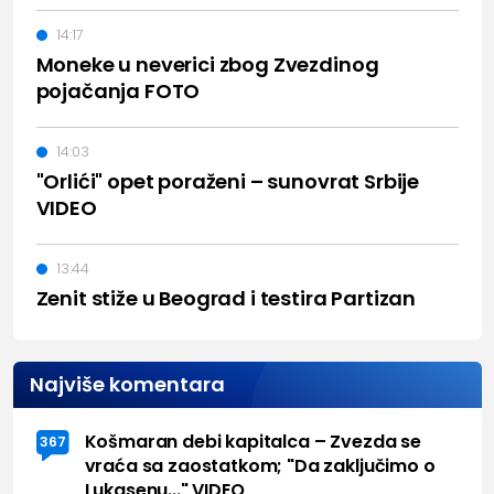
14:17
Moneke u neverici zbog Zvezdinog
pojačanja FOTO
14:03
"Orlići" opet poraženi – sunovrat Srbije
VIDEO
13:44
Zenit stiže u Beograd i testira Partizan
Najviše komentara
Košmaran debi kapitalca – Zvezda se
367
vraća sa zaostatkom; "Da zaključimo o
Lukasenu..." VIDEO