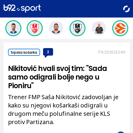
2
17.6.2025.
22:40
Srpska košarka
Nikitović hvali svoj tim: "Sada
samo odigrali bolje nego u
Pioniru"
Trener FMP Saša Nikitović zadovoljan je
kako su njegovi košarkaši odigrali u
drugom meču polufinalne serije KLS
protiv Partizana.