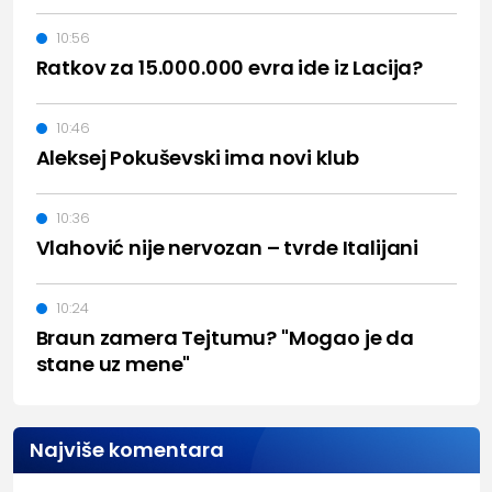
10:56
Ratkov za 15.000.000 evra ide iz Lacija?
10:46
Aleksej Pokuševski ima novi klub
10:36
Vlahović nije nervozan – tvrde Italijani
10:24
Braun zamera Tejtumu? "Mogao je da
stane uz mene"
Najviše komentara