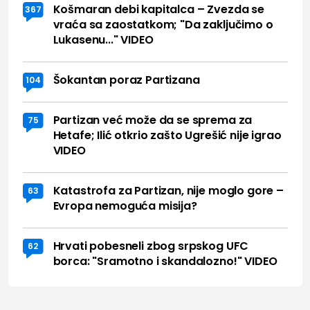
Košmaran debi kapitalca – Zvezda se
367
vraća sa zaostatkom; "Da zaključimo o
Lukasenu..." VIDEO
Šokantan poraz Partizana
104
Partizan već može da se sprema za
75
Hetafe; Ilić otkrio zašto Ugrešić nije igrao
VIDEO
Katastrofa za Partizan, nije moglo gore –
63
Evropa nemoguća misija?
Hrvati pobesneli zbog srpskog UFC
62
borca: "Sramotno i skandalozno!" VIDEO