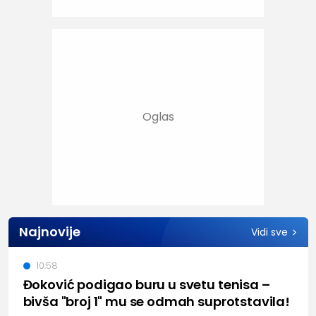
Najnovije
Vidi sve
10:58
Đoković podigao buru u svetu tenisa –
bivša "broj 1" mu se odmah suprotstavila!