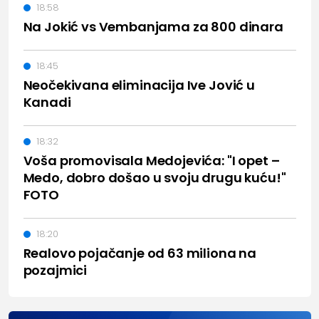
18:58
Na Jokić vs Vembanjama za 800 dinara
18:45
Neočekivana eliminacija Ive Jović u
Kanadi
18:32
Voša promovisala Medojevića: "I opet –
Medo, dobro došao u svoju drugu kuću!"
FOTO
18:20
Realovo pojačanje od 63 miliona na
pozajmici