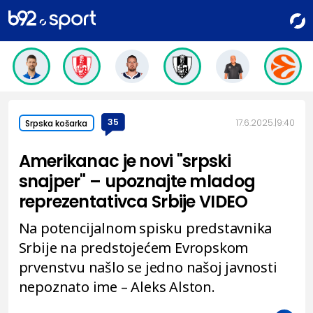
35
17.6.2025.
9:40
Srpska košarka
Amerikanac je novi "srpski
snajper" – upoznajte mladog
reprezentativca Srbije VIDEO
Na potencijalnom spisku predstavnika
Srbije na predstojećem Evropskom
prvenstvu našlo se jedno našoj javnosti
nepoznato ime – Aleks Alston.