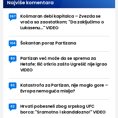
Najviše komentara
Košmaran debi kapitalca – Zvezda se
367
vraća sa zaostatkom; "Da zaključimo o
Lukasenu..." VIDEO
Šokantan poraz Partizana
104
Partizan već može da se sprema za
80
Hetafe; Ilić otkrio zašto Ugrešić nije igrao
VIDEO
Katastrofa za Partizan, nije moglo gore –
63
Evropa nemoguća misija?
Hrvati pobesneli zbog srpskog UFC
62
borca: "Sramotno i skandalozno!" VIDEO