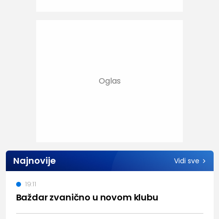
Najnovije
Vidi sve
19:11
Baždar zvanično u novom klubu