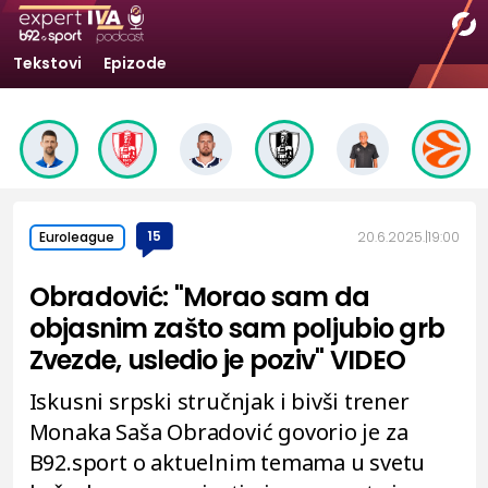
Tekstovi
Epizode
15
20.6.2025.
19:00
Euroleague
Obradović: "Morao sam da
objasnim zašto sam poljubio grb
Zvezde, usledio je poziv" VIDEO
Iskusni srpski stručnjak i bivši trener
Monaka Saša Obradović govorio je za
B92.sport o aktuelnim temama u svetu