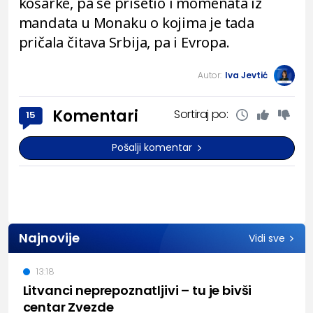
košarke, pa se prisetio i momenata iz
mandata u Monaku o kojima je tada
pričala čitava Srbija, pa i Evropa.
Autor:
Iva Jevtić
Komentari
Sortiraj po:
15
Pošalji komentar
Najnovije
Vidi sve
13:18
Litvanci neprepoznatljivi – tu je bivši
centar Zvezde