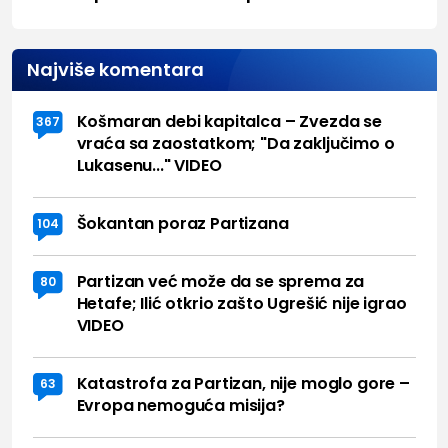
Najviše komentara
Košmaran debi kapitalca – Zvezda se
367
vraća sa zaostatkom; "Da zaključimo o
Lukasenu..." VIDEO
Šokantan poraz Partizana
104
Partizan već može da se sprema za
80
Hetafe; Ilić otkrio zašto Ugrešić nije igrao
VIDEO
Katastrofa za Partizan, nije moglo gore –
63
Evropa nemoguća misija?