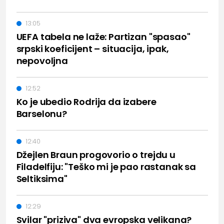
13:05
UEFA tabela ne laže: Partizan "spasao"
srpski koeficijent – situacija, ipak,
nepovoljna
12:52
Ko je ubedio Rodrija da izabere
Barselonu?
12:40
Džejlen Braun progovorio o trejdu u
Filadelfiju: "Teško mi je pao rastanak sa
Seltiksima"
12:29
Svilar "priziva" dva evropska velikana?