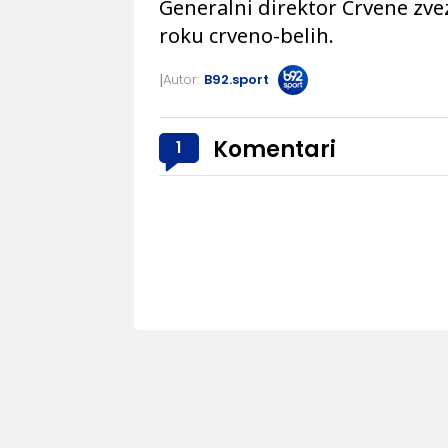
Generalni direktor Crvene zve
roku crveno-belih.
Autor:
B92.sport
Komentari
1