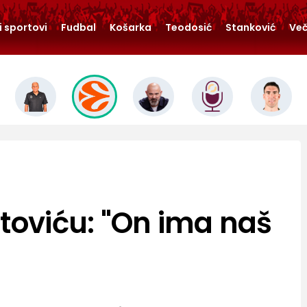
i sportovi
Fudbal
Košarka
Teodosić
Stanković
Več
utoviću: "On ima naš