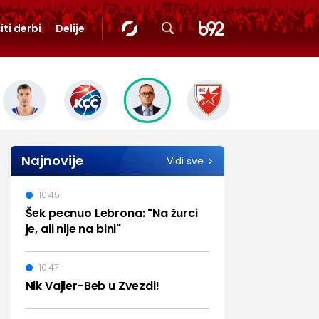
iti derbi
Delije
Najnovije
Vidi sve
10:45
Šek pecnuo Lebrona: "Na žurci
je, ali nije na bini"
10:47
Nik Vajler-Beb u Zvezdi!