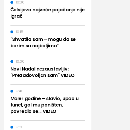
10:30
Čelsijevo najveće pojačanje nije
igrač
10:15
"Shvatila sam – mogu da se
borim sa najboljima"
10:00
Novi Nadal nezaustavljiv:
"Prezadovoljan sam" VIDEO
9:40
Maler godine – slavio, upao u
tunel, gol mu poništen,
povredio se... VIDEO
9:20