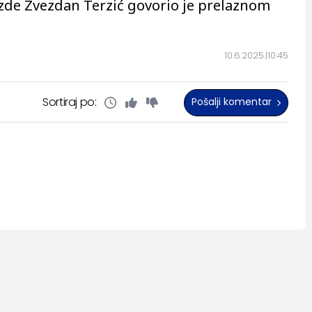
zde Zvezdan Terzić govorio je prelaznom
10.6.2025.
10:45
Sortiraj po:
Pošalji komentar