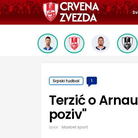
Sv
Srpski fudbal
1
Terzić o Arna
poziv"
Izvor:
Maxbet sport