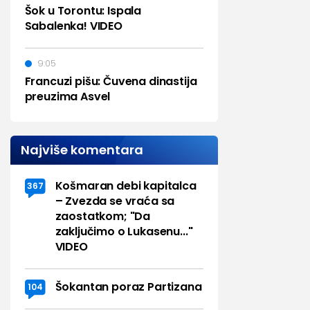
Šok u Torontu: Ispala
Sabalenka! VIDEO
9:05
Francuzi pišu: Čuvena dinastija
preuzima Asvel
Najviše komentara
Košmaran debi kapitalca
367
– Zvezda se vraća sa
zaostatkom; "Da
zaključimo o Lukasenu..."
VIDEO
Šokantan poraz Partizana
104