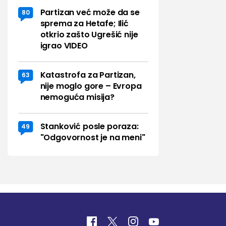
Partizan već može da se
80
sprema za Hetafe; Ilić
otkrio zašto Ugrešić nije
igrao VIDEO
Katastrofa za Partizan,
63
nije moglo gore – Evropa
nemoguća misija?
Stanković posle poraza:
49
"Odgovornost je na meni"