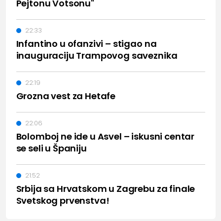
Pejtonu Votsonu"
22:33
Infantino u ofanzivi – stigao na
inauguraciju Trampovog saveznika
22:19
Grozna vest za Hetafe
22:06
Bolomboj ne ide u Asvel – iskusni centar
se seli u Španiju
21:52
Srbija sa Hrvatskom u Zagrebu za finale
Svetskog prvenstva!