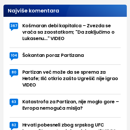
Najviše komentara
Košmaran debi kapitalca – Zvezda se
367
vraća sa zaostatkom; "Da zaključimo o
Lukasenu..." VIDEO
Šokantan poraz Partizana
104
Partizan već može da se sprema za
80
Hetafe; Ilić otkrio zašto Ugrešić nije igrao
VIDEO
Katastrofa za Partizan, nije moglo gore –
63
Evropa nemoguća misija?
Hrvati pobesneli zbog srpskog UFC
62