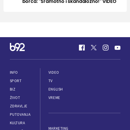
borca: "Sramotno i skandalozno!" VIDEO
INFO
VIDEO
SPORT
TV
BIZ
ENGLISH
ŽIVOT
VREME
ZDRAVLJE
PUTOVANJA
KULTURA
MARKETING