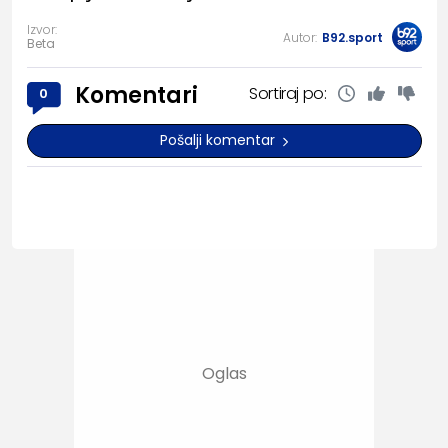
Izvor:
Autor:
B92.sport
Beta
Komentari
Sortiraj po:
0
Pošalji komentar