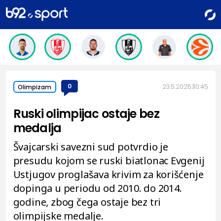
0
23.5.2025.
10:45
Olimpizam
Ruski olimpijac ostaje bez
medalja
Švajcarski savezni sud potvrdio je
presudu kojom se ruski biatlonac Evgenij
Ustjugov proglašava krivim za korišćenje
dopinga u periodu od 2010. do 2014.
godine, zbog čega ostaje bez tri
olimpijske medalje.