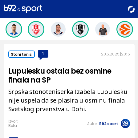
1
20.5.2025.
20:15
Stoni tenis
Lupulesku ostala bez osmine
finala na SP
Srpska stonoteniserka Izabela Lupulesku
nije uspela da se plasira u osminu finala
Svetskog prvenstva u Dohi.
Izvor:
Autor:
B92.sport
Beta