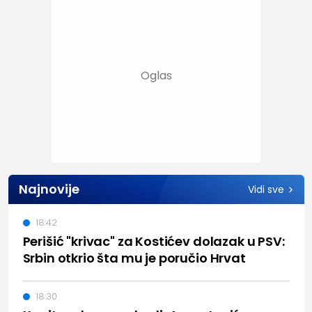
Najnovije
Vidi sve
18:42
Perišić "krivac" za Kostićev dolazak u PSV:
Srbin otkrio šta mu je poručio Hrvat
18:30