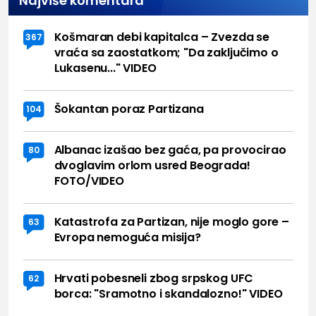
Najviše komentara
Košmaran debi kapitalca – Zvezda se
367
vraća sa zaostatkom; "Da zaključimo o
Lukasenu..." VIDEO
Šokantan poraz Partizana
104
Albanac izašao bez gaća, pa provocirao
80
dvoglavim orlom usred Beograda!
FOTO/VIDEO
Katastrofa za Partizan, nije moglo gore –
63
Evropa nemoguća misija?
Hrvati pobesneli zbog srpskog UFC
62
borca: "Sramotno i skandalozno!" VIDEO