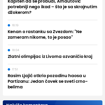
Kapiten da se probudi, Arnautović
potrebniji nego ikad – šta je sa skrajnutim
džokerom?
18:19
Kenan o rastanku sa Zvezdom: "Ne
zameram nikome, to je posao"
18:04
Zlatni olimpijac iz Livorna ozvaničio kraj
17:51
Rasim Ljajić otkrio pozadinu haosa u
Partizanu: Jedan čovek se sveti crno-
belima