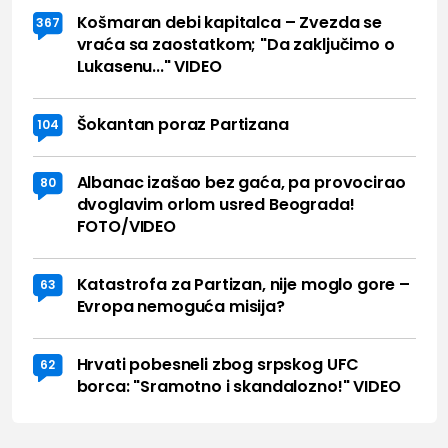
Košmaran debi kapitalca – Zvezda se
367
vraća sa zaostatkom; "Da zaključimo o
Lukasenu..." VIDEO
Šokantan poraz Partizana
104
Albanac izašao bez gaća, pa provocirao
80
dvoglavim orlom usred Beograda!
FOTO/VIDEO
Katastrofa za Partizan, nije moglo gore –
63
Evropa nemoguća misija?
Hrvati pobesneli zbog srpskog UFC
62
borca: "Sramotno i skandalozno!" VIDEO