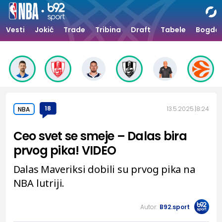
Vesti
Jokić
Trade
Tribina
Draft
Tabele
Bogdan
18
13.5.2025.
8:24
NBA
Ceo svet se smeje – Dalas bira
prvog pika! VIDEO
Dalas Maveriksi dobili su prvog pika na
NBA lutriji.
Autor:
B92.sport