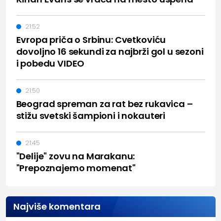
21:52
Evropa priča o Srbinu: Cvetkoviću
dovoljno 16 sekundi za najbrži gol u sezoni
i pobedu VIDEO
21:50
Beograd spreman za rat bez rukavica –
stižu svetski šampioni i nokauteri
21:45
"Delije" zovu na Marakanu:
"Prepoznajemo momenat"
Najviše komentara