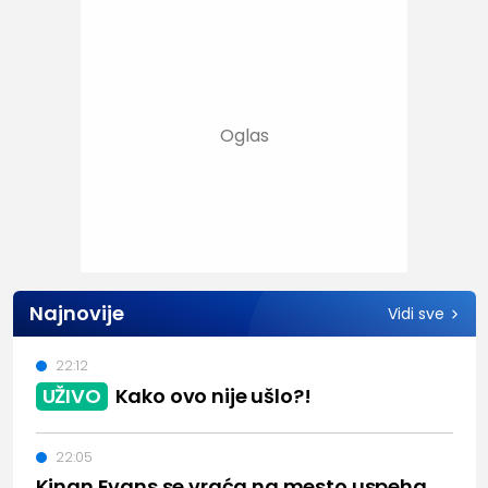
Najnovije
Vidi sve
22:12
UŽIVO
Kako ovo nije ušlo?!
22:05
Kinan Evans se vraća na mesto uspeha