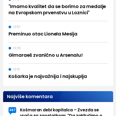
"Imamo kvalitet da se borimo za medalje
na Evropskom prvenstvu u Loznici"
13:57
Preminuo otac Lionela Mesija
13:35
Gimaraeš zvanično u Arsenalu!
13:15
Košarka je najvažnija i najskuplja
Najviše komentara
Košmaran debi kapitalca – Zvezda se
367
vraća sa zaostatkom; "Da zaključimo o