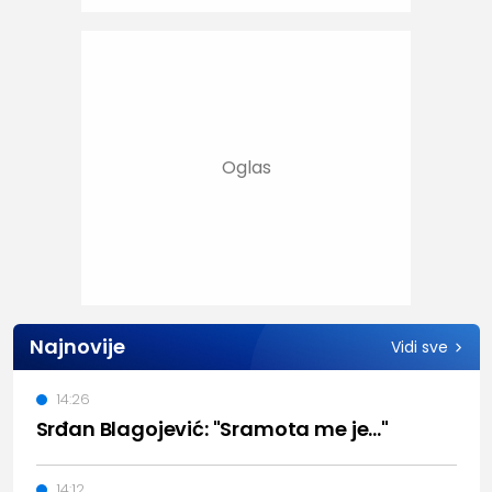
Najnovije
Vidi sve
14:26
Srđan Blagojević: "Sramota me je..."
14:12