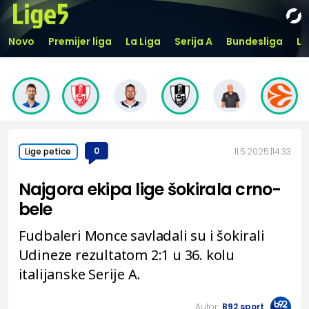
Novo
Premijer liga
La Liga
Serija A
Bundesliga
Li
0
11.5.2025.
14:33
Lige petice
Najgora ekipa lige šokirala crno-
bele
Fudbaleri Monce savladali su i šokirali
Udineze rezultatom 2:1 u 36. kolu
italijanske Serije A.
Autor:
B92.sport