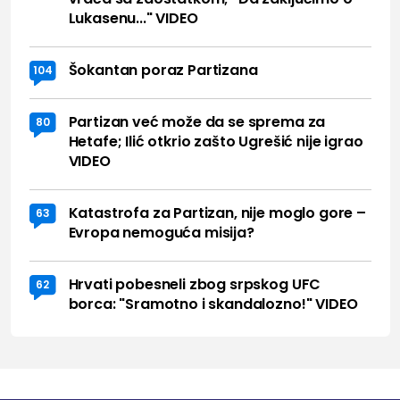
Lukasenu..." VIDEO
Šokantan poraz Partizana
104
Partizan već može da se sprema za
80
Hetafe; Ilić otkrio zašto Ugrešić nije igrao
VIDEO
Katastrofa za Partizan, nije moglo gore –
63
Evropa nemoguća misija?
Hrvati pobesneli zbog srpskog UFC
62
borca: "Sramotno i skandalozno!" VIDEO