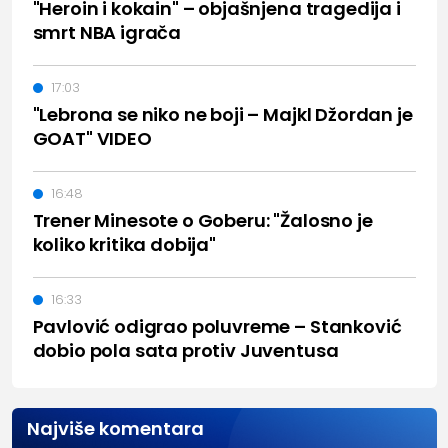
"Heroin i kokain" – objašnjena tragedija i
smrt NBA igrača
17:03
"Lebrona se niko ne boji – Majkl Džordan je
GOAT" VIDEO
16:48
Trener Minesote o Goberu: "Žalosno je
koliko kritika dobija"
16:33
Pavlović odigrao poluvreme – Stanković
dobio pola sata protiv Juventusa
Najviše komentara