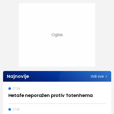
Najnovije
Vidi sve
17:34
Hetafe neporažen protiv Totenhema
17:18