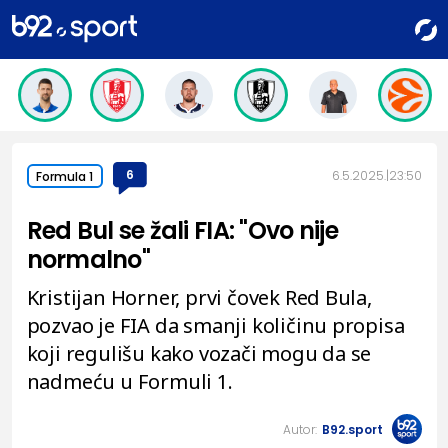
6
6.5.2025.
23:50
Formula 1
Red Bul se žali FIA: "Ovo nije
normalno"
Kristijan Horner, prvi čovek Red Bula,
pozvao je FIA da smanji količinu propisa
koji regulišu kako vozači mogu da se
nadmeću u Formuli 1.
Autor:
B92.sport