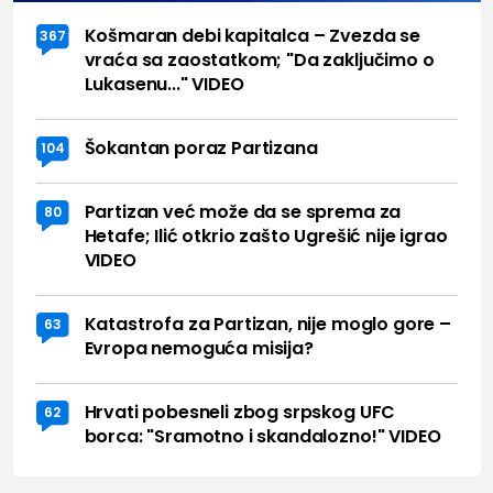
Košmaran debi kapitalca – Zvezda se
367
vraća sa zaostatkom; "Da zaključimo o
Lukasenu..." VIDEO
Šokantan poraz Partizana
104
Partizan već može da se sprema za
80
Hetafe; Ilić otkrio zašto Ugrešić nije igrao
VIDEO
Katastrofa za Partizan, nije moglo gore –
63
Evropa nemoguća misija?
Hrvati pobesneli zbog srpskog UFC
62
borca: "Sramotno i skandalozno!" VIDEO