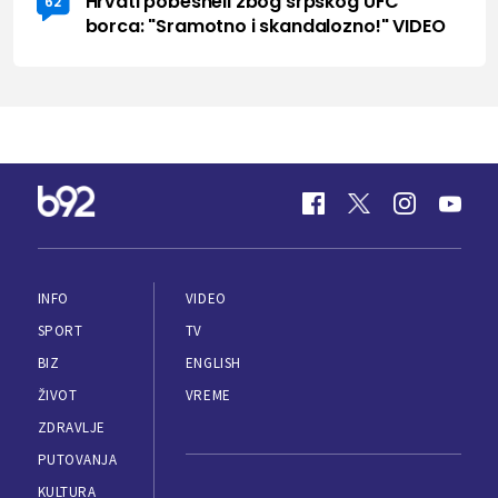
Hrvati pobesneli zbog srpskog UFC
62
borca: "Sramotno i skandalozno!" VIDEO
INFO
VIDEO
SPORT
TV
BIZ
ENGLISH
ŽIVOT
VREME
ZDRAVLJE
PUTOVANJA
KULTURA