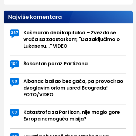
Najviše komentara
Košmaran debi kapitalca – Zvezda se
367
vraća sa zaostatkom; "Da zaključimo o
Lukasenu..." VIDEO
Šokantan poraz Partizana
104
Albanac izašao bez gaća, pa provocirao
80
dvoglavim orlom usred Beograda!
FOTO/VIDEO
Katastrofa za Partizan, nije moglo gore –
63
Evropa nemoguća misija?