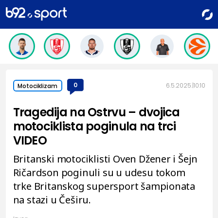
0
6.5.2025.
10:10
Motociklizam
Tragedija na Ostrvu – dvojica
motociklista poginula na trci
VIDEO
Britanski motociklisti Oven Džener i Šejn
Ričardson poginuli su u udesu tokom
trke Britanskog supersport šampionata
na stazi u Češiru.