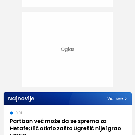
Najnovije
Vidi sve
0:01
Partizan već može da se sprema za
Hetafe; Ilić otkrio zašto Ugrešić nije igrao