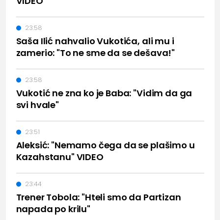
VIDEO
23:58
Saša Ilić nahvalio Vukotića, ali mu i
zamerio: "To ne sme da se dešava!"
23:58
Vukotić ne zna ko je Baba: "Vidim da ga
svi hvale"
23:51
Aleksić: "Nemamo čega da se plašimo u
Kazahstanu" VIDEO
23:44
Trener Tobola: "Hteli smo da Partizan
napada po krilu"